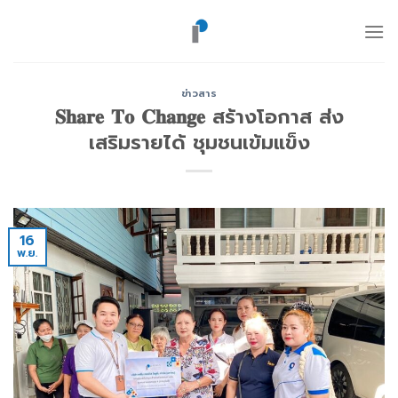
ข้าม
ไป
ยัง
เนื้อหา
ข่าวสาร
𝐒𝐡𝐚𝐫𝐞 𝐓𝐨 𝐂𝐡𝐚𝐧𝐠𝐞 สร้างโอกาส ส่ง
เสริมรายได้ ชุมชนเข้มแข็ง
16
พ.ย.