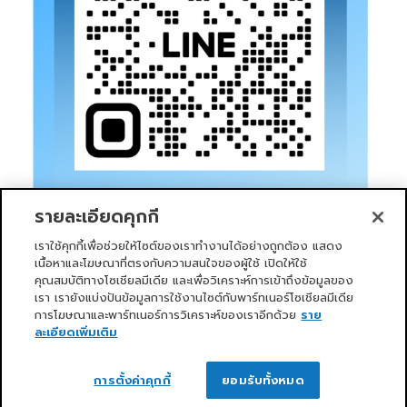
รายละเอียดคุกกี้
เราใช้คุกกี้เพื่อช่วยให้ไซต์ของเราทำงานได้อย่างถูกต้อง แสดง
เนื้อหาและโฆษณาที่ตรงกับความสนใจของผู้ใช้ เปิดให้ใช้
คุณสมบัติทางโซเชียลมีเดีย และเพื่อวิเคราะห์การเข้าถึงข้อมูลของ
เรา เรายังแบ่งปันข้อมูลการใช้งานไซต์กับพาร์ทเนอร์โซเชียลมีเดีย
การโฆษณาและพาร์ทเนอร์การวิเคราะห์ของเราอีกด้วย
ราย
หน้าแรก
บริการของเรา
ข่าวสารและกิจกรรม
PRIMO CLUB
เกี่ยวกับเรา
นักลงทุนสัมพันธ์
นโยบายการกำกับดูแลกิจการที่ดี
ละเอียดเพิ่มเติม
ความยั่งยืน
ติดต่อเรา
ติดต่อเรา
Copyright 2026 ©
Primo Service Solution Company
การตั้งค่าคุกกี้
ยอมรับทั้งหมด
Limited
OPEN