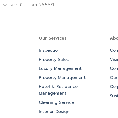
จ่ายเงินปันผล 2566/1
Our Services
Abo
Inspection
Com
Property Sales
Vis
Luxury Management
Com
Property Management
Our 
Hotel & Residence
Cor
Management
Sust
Cleaning Service
Interior Design