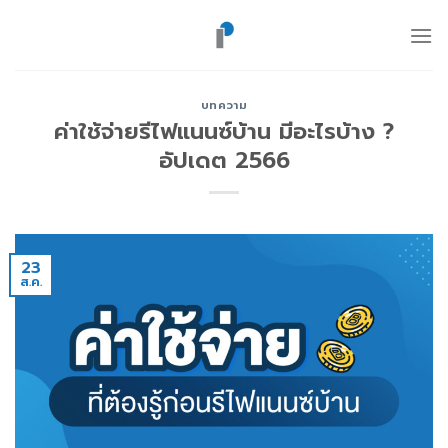
ข้าม
ไป
ยัง
เนื้อหา
บทความ
ค่าใช้จ่ายรีไฟแนนซ์บ้าน มีอะไรบ้าง ?
อัปเดต 2566
23
ส.ค.