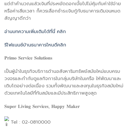
แต่ถ้าคำนวณแล้วเงินที่ประหยัดดอกเบี้ยไปไม่คุ้มกับค่าใช้จ่าย
หรือค่าเสียเวลา ก็ควรเลือกชำระเงินกู้กับธนาคารเดิมจนหมด
สัญญาดีกว่า
อ่านบทความเพิ่มเติมได้ที่นี่ คลิก
รีไฟแนนซ์บ้านธนาคารไหนดีคลิก
𝐏𝐫𝐢𝐦𝐨 𝐒𝐞𝐫𝐯𝐢𝐜𝐞 𝐒𝐨𝐥𝐮𝐭𝐢𝐨𝐧𝐬
เป็นผู้นำในธุรกิจบริการด้านอสังหาริมทรัพย์สมัยใหม่แบบครบ
วงจรและกำกับดูแลกิจการในกลุ่มบริษัทในเครือ ให้พัฒนาและ
เติบโตอย่างต่อเนื่อง รวมทั้งพัฒนาและลงทุนในธุรกิจสมัยใหม่
ด้วยเทคโนโลยีที่ทันสมัยและมีประสิทธิภาพสูงสุด
𝐒𝐮𝐩𝐞𝐫 𝐋𝐢𝐯𝐢𝐧𝐠 𝐒𝐞𝐫𝐯𝐢𝐜𝐞𝐬, 𝐇𝐚𝐩𝐩𝐲 𝐌𝐚𝐤𝐞𝐫
Tel : 02-0810000