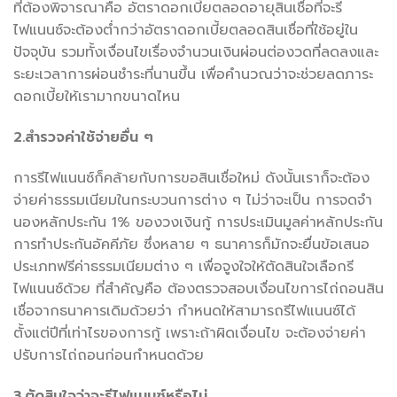
ที่ต้องพิจารณาคือ อัตราดอกเบี้ยตลอดอายุสินเชื่อที่จะรี
ไฟแนนซ์จะต้องต่ำกว่าอัตราดอกเบี้ยตลอดสินเชื่อที่ใช้อยู่ใน
ปัจจุบัน รวมทั้งเงื่อนไขเรื่องจำนวนเงินผ่อนต่องวดที่ลดลงและ
ระยะเวลาการผ่อนชำระที่นานขึ้น เพื่อคำนวณว่าจะช่วยลดภาระ
ดอกเบี้ยให้เรามากขนาดไหน
2.สำรวจค่าใช้จ่ายอื่น ๆ
การรีไฟแนนซ์ก็คล้ายกับการขอสินเชื่อใหม่ ดังนั้นเราก็จะต้อง
จ่ายค่าธรรมเนียมในกระบวนการต่าง ๆ ไม่ว่าจะเป็น การจดจำ
นองหลักประกัน 1% ของวงเงินกู้ การประเมินมูลค่าหลักประกัน
การทำประกันอัคคีภัย ซึ่งหลาย ๆ ธนาคารก็มักจะยื่นข้อเสนอ
ประเภทฟรีค่าธรรมเนียมต่าง ๆ เพื่อจูงใจให้ตัดสินใจเลือกรี
ไฟแนนซ์ด้วย ที่สำคัญคือ ต้องตรวจสอบเงื่อนไขการไถ่ถอนสิน
เชื่อจากธนาคารเดิมด้วยว่า กำหนดให้สามารถรีไฟแนนซ์ได้
ตั้งแต่ปีที่เท่าไรของการกู้ เพราะถ้าผิดเงื่อนไข จะต้องจ่ายค่า
ปรับการไถ่ถอนก่อนกำหนดด้วย
3.ตัดสินใจว่าจะรีไฟแนนซ์หรือไม่