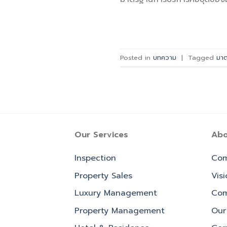
Posted in
บทความ
|
Tagged
มาต
Our Services
Abo
Inspection
Com
Property Sales
Vis
Luxury Management
Com
Property Management
Our 