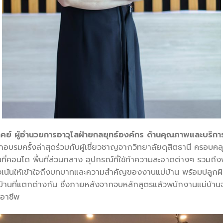
ย์ ผู้อำนวยการอาวุโสฝ่ายกลยุทธ์องค์กร ด้านคุณภาพและบริการ บ
อบรมครั้งล่าสุดร่วมกับผู้เชี่ยวชาญจากวิทยาลัยดุสิตธานี ครอบคลุ
ที่คอนโด พื้นที่ส่วนกลาง อุปกรณ์ที่ใช้ทำความสะอาดต่างๆ รวม
งเน้นให้เข้าใจถึงบทบาทและความสำคัญของงานแม่บ้าน พร้อมปลูกฝั
านที่แตกต่างกัน ซึ่งภายหลังจากจบหลักสูตรแล้วพนักงานแม่บ้านจะ
อาชีพ