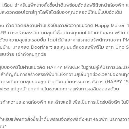
เดือน สำหรับแพ็คเกจสั่งซื้อน้ำดื่มพร้อมจัดส่งฟรีถึงหน้าห้องพัก
ามสะดวกตอบโจทย์ทุกไลฟ์สไตล์ของคุณตลอดปีใหม่นี้แบบจัดเต็ม
Primo ถ่ายทอดผลงานผ่านแรงบันดาลใจจากแนวคิด Happy Maker ท
ารสร้างสรรค์ความสุขที่เชื่อมโยงทุกคนไว้ด้วยกันของ พรีโม
มไปด้วยความสุขและรอยยิ้ม โดยได้นำเอาคาแรกเตอร์พนักงานจาก
บ้าน มาสคอต DoorMart และหุ่นยนต์ส่งของพี่พรีโม จาก Uno Se
เรียบง่าย เข้าถึงคนทุกวัย
ุขของพรีโมผ่านแนวคิด HAPPY MAKER ในฐานะผู้ให้บริการและบริ
วามสำคัญกับการสร้างสรรค์พื้นที่แห่งความสุขในทุกช่วงเวลาของคน
ระดับความสุขของลูกบ้านด้วยนวัตกรรมการบริการ (HAPPY “
vice แก่ลูกบ้านทุกท่านในช่วงเทศกาลแห่งการเฉลิมฉลองด้วย
ทำความสะอาดห้องพัก และล้างแอร์ เพื่อเป็นการเปิดรับสิ่งดีๆ ในป
สำหรับแพ็คเกจสั่งซื้อน้ำดื่มพร้อมจัดส่งฟรีถึงหน้าห้องพัก บริกา
ุณ*