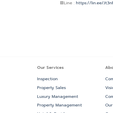
🟩Line :
https://lin.ee/Jt3
Our Services
Abo
Inspection
Com
Property Sales
Vis
Luxury Management
Com
Property Management
Our 