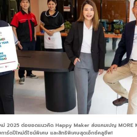
ับปีใหม่ 2025 ต่อยอดแนวคิด Happy Maker ส่งแคมเปญ MO
าร์ดปีใหม่ดีไซน์พิเศษ และสิทธิพิเศษสุดเอ็กซ์คลูซีพ!