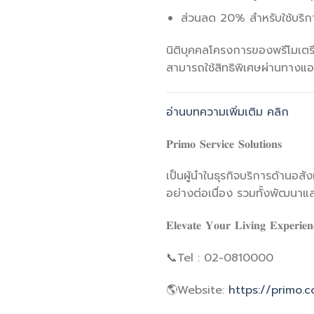
ส่วนลด 20% สำหรับใช้บริกา
นิติบุคคลโครงการของพรีโมเตรี
สามารถใช้สิทธิพิเศษผ่านทางแอ
อ่านบทความเพิ่มเติม คลิก
𝐏𝐫𝐢𝐦𝐨 𝐒𝐞𝐫𝐯𝐢𝐜𝐞 𝐒𝐨𝐥𝐮𝐭𝐢𝐨𝐧𝐬
เป็นผู้นำในธุรกิจบริการด้านอส
อย่างต่อเนื่อง รวมทั้งพัฒนาแล
𝐄𝐥𝐞𝐯𝐚𝐭𝐞 𝐘𝐨𝐮𝐫 𝐋𝐢𝐯𝐢𝐧𝐠 𝐄𝐱𝐩𝐞𝐫𝐢
📞Tel : 02-0810000
🌎Website:
https://primo.c