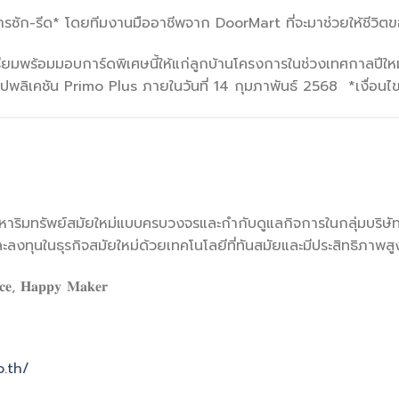
รซัก-รีด* โดยทีมงานมืออาชีพจาก DoorMart ที่จะมาช่วยให้ชีวิตขอ
ยมพร้อมมอบการ์ดพิเศษนี้ให้แก่ลูกบ้านโครงการในช่วงเทศกาลปีให
ปพลิเคชัน Primo Plus ภายในวันที่ 14 กุมภาพันธ์ 2568 *เงื่อนไ
ังหาริมทรัพย์สมัยใหม่แบบครบวงจรและกำกับดูแลกิจการในกลุ่มบริษั
ะลงทุนในธุรกิจสมัยใหม่ด้วยเทคโนโลยีที่ทันสมัยและมีประสิทธิภาพสู
𝐧𝐜𝐞, 𝐇𝐚𝐩𝐩𝐲 𝐌𝐚𝐤𝐞𝐫
o.th/