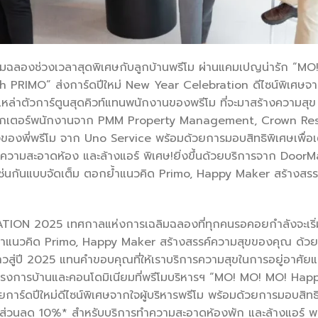
ร่วมฉลองช่วงเวลาสุดพิเศษกับลูกบ้านพรีโม ผ่านแคมเปญน่ารัก 
IMO” ส่งการ์ดปีใหม่ New Year Celebration ดีไซน์พิเศษจากใ
หล่าตัวการ์ตูนสุดคิวท์แทนพนักงานของพรีโม ที่จะมาสร้างความสุข
รกเตอร์พนักงานจาก PMM Property Management, Crown Resid
องพี่พรีโม จาก Uno Service พร้อมด้วยการมอบสิทธิพิเศษเพื่อเต
ความสะอาดห้อง และล้างแอร์ พิเศษ!ยิ่งขึ้นด้วยบริการจาก Doo
ด้วยเช่นกันแบบจัดเต็ม ตอกย้ำแนวคิด Primo, Happy Maker สร้างส
 2025 เทศกาลแห่งการเฉลิมฉลองที่ทุกคนรอคอยกำลังจะเริ่มขึ้
ตอกย้ำแนวคิด Primo, Happy Maker สร้างสรรค์ความสุขของคุณ ด้
าวสู่ปี 2025 แทนคำขอบคุณที่ให้เราบริการความสุขในการอยู่อาศัยแ
โครงการบ้านและคอนโดมิเนียมที่พรีโมบริหารฯ “MO! MO! MO! H
์ดปีใหม่ดีไซน์พิเศษจากใจผู้บริหารพรีโม พร้อมด้วยการมอบสิทธ
้วยส่วนลด 10%* สำหรับบริการทำความสะอาดห้องพัก และล้างแอร์ พ