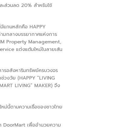
 และส่วนลด 20% สำหรับใช้
ี่มีแกนหลักคือ HAPPY
 ท่ามกลางบรรยากาศแห่งการ
 PMM Property Management,
rvice แต่งแต้มใหม่ในลายเส้น
หารอสังหาริมทรัพย์ครบวงจร
ทุกช่วงวัย (HAPPY “LIVING
SMART LIVING” MAKER) จึง
ีใหม่นี้ตามความเชื่อของชาวไทย
รจาก DoorMart เพื่ออำนวยความ