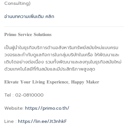
Consulting)
อ่านบทความเพิ่มเติม คลิก
𝐏𝐫𝐢𝐦𝐨 𝐒𝐞𝐫𝐯𝐢𝐜𝐞 𝐒𝐨𝐥𝐮𝐭𝐢𝐨𝐧𝐬
เป็นผู้นำในธุรกิจบริการด้านอสังหาริมทรัพย์สมัยใหม่แบบครบ
วงจรและกำกับดูแลกิจการในกลุ่มบริษัทในเครือ ให้พัฒนาและ
เติบโตอย่างต่อเนื่อง รวมทั้งพัฒนาและลงทุนในธุรกิจสมัยใหม่
ด้วยเทคโนโลยีที่ทันสมัยและมีประสิทธิภาพสูงสุด
𝐄𝐥𝐞𝐯𝐚𝐭𝐞 𝐘𝐨𝐮𝐫 𝐋𝐢𝐯𝐢𝐧𝐠 𝐄𝐱𝐩𝐞𝐫𝐢𝐞𝐧𝐜𝐞, 𝐇𝐚𝐩𝐩𝐲 𝐌𝐚𝐤𝐞𝐫
Tel : 02-0810000
Website:
https://primo.co.th/
Line :
https://lin.ee/Jt3nhkF