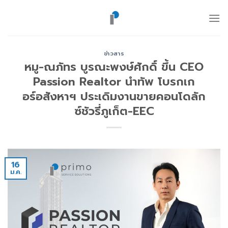
ข้าม
ไป
ยัง
เนื้อหา
ข่าวสาร
หมู-ณภัทร บูรณะพงษ์ศักดิ์ ขึ้น CEO
Passion Realtor นำทัพ โบรกเก
อร์อสังหาฯ ประเดิมงานขายคอนโดลัก
ซ์ชัวรี่ภูเก็ต-EEC
16
ม.ค.