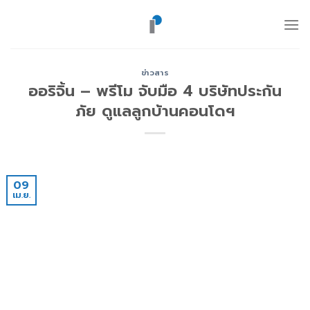
ข้าม
ไป
ยัง
เนื้อหา
ข่าวสาร
ออริจิ้น – พรีโม จับมือ 4 บริษัทประกัน
ภัย ดูแลลูกบ้านคอนโดฯ
09
เม.ย.