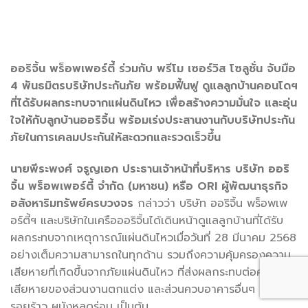
ออริจิ้น พร็อพเพอร์ตี้ ร่วมกับ
พรีโม เซอร์วิส โซลูชั่น
จับมือ
4 พันธมิตรบริษัทประกันภัย พร้อมฟื้นฟู ดูแลลูกบ้านคอนโดฯ
ที่ได้รับผลกระทบจากแผ่นดินไหว เพื่อสร้างความมั่นใจ และอุ่น
ใจให้กับลูกบ้านออริจิ้น พร้อมเร่งประสานงานกับบริษัทประกัน
ภัยในการเคลมประกันให้สะดวกและรวดเร็วขึ้น
นายพีระพงศ์ จรูญเอก ประธานเจ้าหน้าที่บริหาร บริษัท ออริ
จิ้น พร็อพเพอร์ตี้ จำกัด (มหาชน) หรือ
ORI
ผู้พัฒนาธุรกิจ
อสังหาริมทรัพย์ครบวงจร
กล่าวว่า บริษัท ออริจิ้น พร็อพเพ
อร์ตี้ฯ และบริษัทในเครือออริจิ้นได้เดินหน้าดูแลลูกบ้านที่ได้รับ
ผลกระทบจากเหตุการณ์แผ่นดินไหวเมื่อวันที่ 28 มีนาคม 2568
อย่างเต็มความสามารถในทุกด้าน รวมถึงความคุ้มครองความ
เสียหายที่เกิดขึ้นจากภัยแผ่นดินไหว ที่ส่งผลกระทบต่อความ
เสียหายของส่วนงานตกแต่ง และส่วนควบอาคารอื่นๆ อาทิ
รอยร้าว ผนังหลุดร่อน เป็นต้น