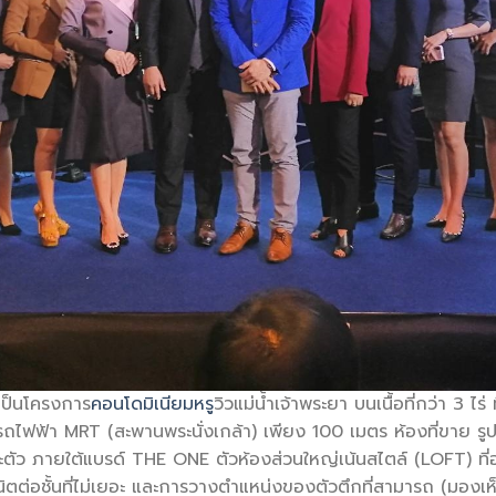
เป็นโครงการ
คอนโดมิเนียมหรู
วิวแม่น้ำเจ้าพระยา บนเนื้อที่กว่า 3 ไร่
นีรถไฟฟ้า MRT (สะพานพระนั่งเกล้า) เพียง 100 เมตร ห้องที่ขาย ร
าะตัว ภายใต้แบรด์ THE ONE ตัวห้องส่วนใหญ่เน้นสไตล์ (LOFT) ท
ต่อชั้นที่ไม่เยอะ และการวางตำแหน่งของตัวตึกที่สามารถ (มองเห็นว