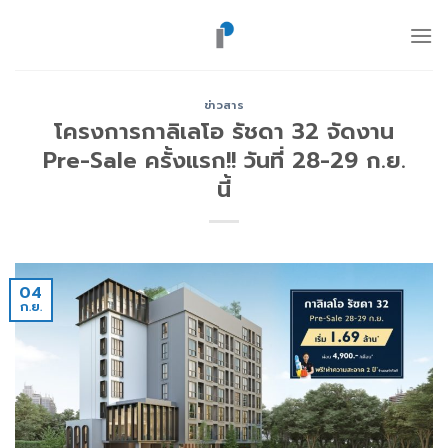
ข้าม
ไป
ยัง
เนื้อหา
ข่าวสาร
โครงการกาลิเลโอ รัชดา 32 จัดงาน
Pre-Sale ครั้งแรก!! วันที่ 28-29 ก.ย.
นี้
04
ก.ย.