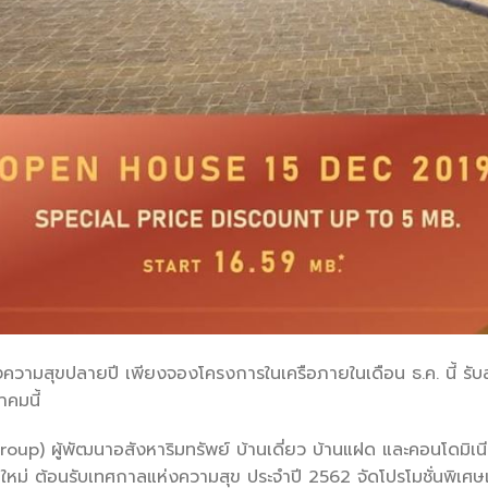
งความสุขปลายปี เพียงจองโครงการในเครือภายในเดือน ธ.ค. นี้ รั
คมนี้
s Group) ผู้พัฒนาอสังหาริมทรัพย์ บ้านเดี่ยว บ้านแฝด และคอนโดมิเ
ใหม่ ต้อนรับเทศกาลแห่งความสุข ประจำปี 2562 จัดโปรโมชั่นพิเศษเ