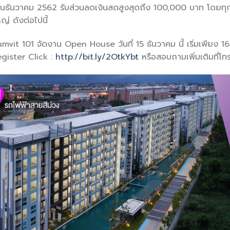
ธันวาคม 2562 รับส่วนลดเงินสดสูงสุดถึง 100,000 บาท โดยทุก
่ ดังต่อไปนี้
umvit 101 จัดงาน Open House วันที่ 15 ธันวาคม นี้ เริ่มเพียง 1
gister Click :
http://bit.ly/2OtkYbt
หรือสอบถามเพิ่มเติมที่โ