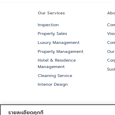
Our Services
Abo
Inspection
Com
Property Sales
Vis
Luxury Management
Com
Property Management
Our 
Hotel & Residence
Cor
Management
Sust
Cleaning Service
Interior Design
รายละเอียดคุกกี้