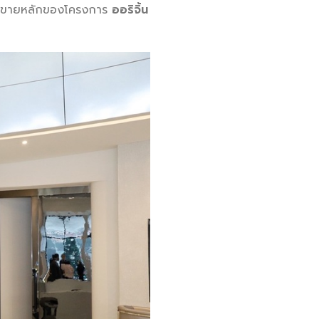
วแทนขายหลักของโครงการ
ออริจิ้น