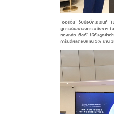
“ออริจิ้น” จับมือบิ๊กเอเจนท์ 
ฎการณ์เขย่าวงการอสังหาฯ ในฐ
ทองหล่อ เวิลด์” ให้กับลูกค้
การันตีผลตอบแทน 5% นาน 3 