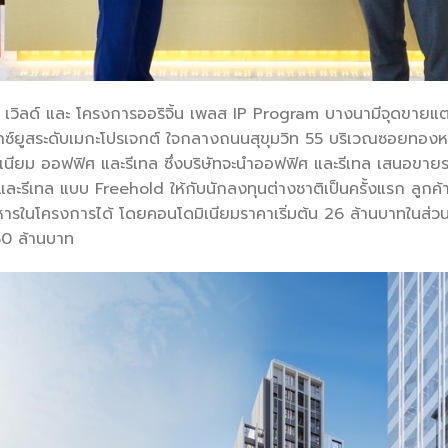
ล่อ เวิลด์ และ โครงการออริจิ้น เพลส IP Program บางนามีจุดขาย
กซ์ยูสระดับเมกะโปรเจกต์ ใจกลางถนนสุขุมวิท 55 บริเวณซอยทองห
นียม ออฟฟิศ และรีเทล ซึ่งบริษัทจะนำออฟฟิศ และรีเทล เสนอขาย
ะรีเทล แบบ Freehold ให้กับนักลงทุนต่างชาติเป็นครั้งแรก ลูกค้
าหารในโครงการได้ โดยคอนโดมิเนียมราคาเริ่มต้น 26 ล้านบาทในส่วน
 50 ล้านบาท