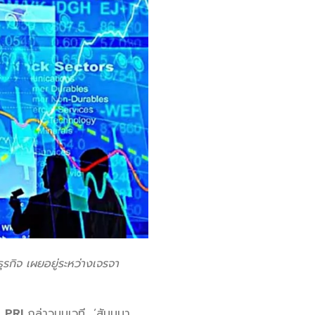
ุรกิจ เผยอยู่ระหว่างเจรจา
อ
PRI
กล่าวบนเวที ‘สัมมนา