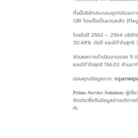
ทั้งนี้บริษัทประกอบธุรกิจโดยก
ORI โดยถือเป็นแกนหลัก (Flag
โดยในปี 2562 – 2564 บริษัทม
30.48% ต่อปี และมีกำไรสุทธิ
ส่วนผลการดำเนินงานงวด 9 เด
และมีกำไรสุทธิ 156.02 ล้านบา
ขอบคุณข้อมูลจาก:
กรุงเทพธุร
𝐏𝐫𝐢𝐦𝐨 𝐒𝐞𝐫𝐯𝐢𝐜𝐞 𝐒𝐨𝐥𝐮
ติดต่อเพื่อรับข้อมูลด้านบริการด
ค่ะ