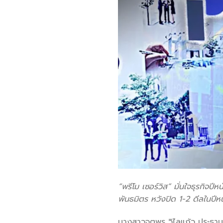
“พรีโม เซอร์วิส” มั่นใจธุรกิจป
พันธมิตร หวังปิด 1-2 ดีลในปีห
นางสาวจตุพร วิไลแก้ว ประธานเ