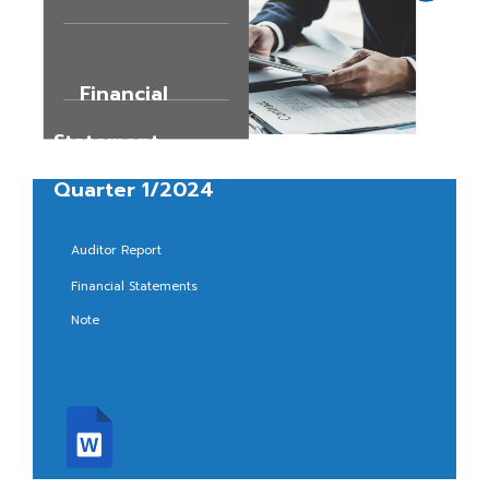
Financial
Statement
Quarter 1/2024
Auditor Report
Financial Statements
Note