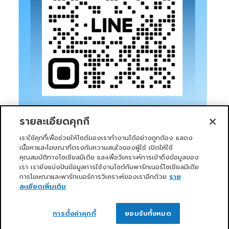
รายละเอียดคุกกี้
เราใช้คุกกี้เพื่อช่วยให้ไซต์ของเราทำงานได้อย่างถูกต้อง แสดง
เนื้อหาและโฆษณาที่ตรงกับความสนใจของผู้ใช้ เปิดให้ใช้
คุณสมบัติทางโซเชียลมีเดีย และเพื่อวิเคราะห์การเข้าถึงข้อมูลของ
เรา เรายังแบ่งปันข้อมูลการใช้งานไซต์กับพาร์ทเนอร์โซเชียลมีเดีย
การโฆษณาและพาร์ทเนอร์การวิเคราะห์ของเราอีกด้วย
ราย
หน้าแรก
บริการของเรา
ข่าวสารและกิจกรรม
PRIMO CLUB
เกี่ยวกับเรา
นักลงทุนสัมพันธ์
นโยบายการกำกับดูแลกิจการที่ดี
ละเอียดเพิ่มเติม
ความยั่งยืน
ติดต่อเรา
ติดต่อเรา
Copyright 2026 ©
Primo Service Solution Company
การตั้งค่าคุกกี้
ยอมรับทั้งหมด
Limited
OPEN