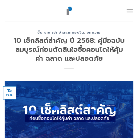
ข้าม
ไป
ยัง
เนื้อหา
ซื้อ ขาย เช่า บ้านและคอนโด
,
บทความ
10 เช็กลิสต์สำคัญ ปี 2568: คู่มือฉบับ
สมบูรณ์ก่อนตัดสินใจซื้อคอนโดให้คุ้ม
ค่า ฉลาด และปลอดภัย
15
ก.ย.