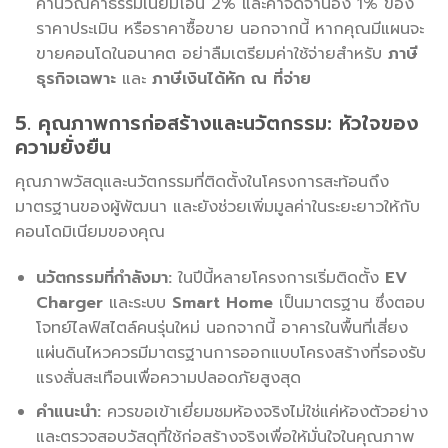
คำนวณค่าธรรมเนียมโอน 2% และค่าจดจำนอง 1% ของ
ราคาประเมิน หรือราคาซื้อขาย นอกจากนี้ หากคุณมีแผนจะ
ขายคอนโดในอนาคต อย่าลืมเตรียมค่าใช้จ่ายสำหรับ
ภาษี
ธุรกิจเฉพาะ
และ
ภาษีเงินได้หัก ณ ที่จ่าย
5. คุณภาพการก่อสร้างและนวัตกรรม: หัวใจของ
ความยั่งยืน
คุณภาพวัสดุและนวัตกรรมที่ติดตั้งในโครงการสะท้อนถึง
มาตรฐานของผู้พัฒนา และยังช่วยเพิ่มมูลค่าในระยะยาวให้กับ
คอนโดมิเนียมของคุณ
นวัตกรรมที่กำลังมา:
ในปีนี้หลายโครงการเริ่มติดตั้ง
EV
Charger
และระบบ
Smart Home
เป็นมาตรฐาน ซึ่งตอบ
โจทย์ไลฟ์สไตล์คนรุ่นใหม่ นอกจากนี้ อาคารในพื้นที่เสี่ยง
แผ่นดินไหวควรมีมาตรฐานการออกแบบโครงสร้างที่รองรับ
แรงสั่นสะเทือนเพื่อความปลอดภัยสูงสุด
คำแนะนำ:
ควรขอเข้าเยี่ยมชมห้องจริงไม่ใช่แค่ห้องตัวอย่าง
และตรวจสอบวัสดุที่ใช้ก่อสร้างจริงเพื่อให้มั่นใจในคุณภาพ