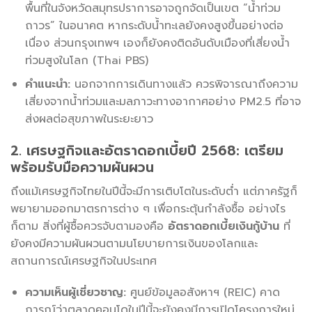
พื้นที่ในจังหวัดสมุทรปราการอาจถูกจัดเป็นเขต “น้ำท่วม
ถาวร” ในอนาคต หากระดับน้ำทะเลยังคงสูงขึ้นอย่างต่อ
เนื่อง ส่วนกรุงเทพฯ เองก็ยังคงติดอันดับเมืองที่เสี่ยงน้ำ
ท่วมสูงในโลก (Thai PBS)
คำแนะนำ:
นอกจากการเดินทางแล้ว ควรพิจารณาถึงความ
เสี่ยงจากน้ำท่วมและมลภาวะทางอากาศอย่าง PM2.5 ที่อาจ
ส่งผลต่อสุขภาพในระยะยาว
2. เศรษฐกิจและอัตราดอกเบี้ยปี 2568: เตรียม
พร้อมรับมือความผันผวน
ถึงแม้เศรษฐกิจไทยในปีนี้จะมีการเติบโตในระดับต่ำ แต่ภาครัฐก็
พยายามออกมาตรการต่าง ๆ เพื่อกระตุ้นกำลังซื้อ อย่างไร
ก็ตาม สิ่งที่ผู้ซื้อควรจับตามองคือ
อัตราดอกเบี้ยเงินกู้บ้าน
ที่
ยังคงมีความผันผวนตามนโยบายการเงินของโลกและ
สถานการณ์เศรษฐกิจในประเทศ
ความเห็นผู้เชี่ยวชาญ:
ศูนย์ข้อมูลอสังหาฯ (REIC) คาด
การณ์ว่าตลาดคอนโดในปีนี้จะยังคงมีการเปิดโครงการใหม่