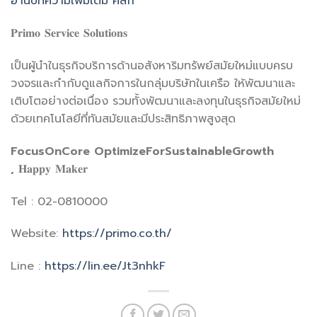
อ่านบทความเพิ่มเติม คลิก
𝐏𝐫𝐢𝐦𝐨 𝐒𝐞𝐫𝐯𝐢𝐜𝐞 𝐒𝐨𝐥𝐮𝐭𝐢𝐨𝐧𝐬
เป็นผู้นำในธุรกิจบริการด้านอสังหาริมทรัพย์สมัยใหม่แบบครบ
วงจรและกำกับดูแลกิจการในกลุ่มบริษัทในเครือ ให้พัฒนาและ
เติบโตอย่างต่อเนื่อง รวมทั้งพัฒนาและลงทุนในธุรกิจสมัยใหม่
ด้วยเทคโนโลยีที่ทันสมัยและมีประสิทธิภาพสูงสุด
FocusOnCore OptimizeForSustainableGrowth
,
𝐇𝐚𝐩𝐩𝐲 𝐌𝐚𝐤𝐞𝐫
Tel : 02-0810000
Website:
https://primo.co.th/
Line :
https://lin.ee/Jt3nhkF