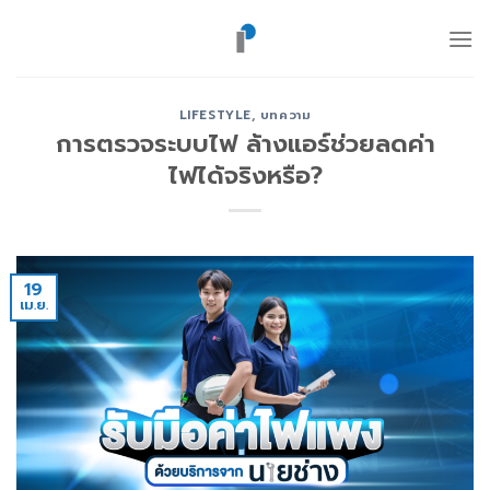
ข้าม
ไป
ยัง
เนื้อหา
LIFESTYLE
,
บทความ
การตรวจระบบไฟ ล้างแอร์ช่วยลดค่า
ไฟได้จริงหรือ?
19
เม.ย.