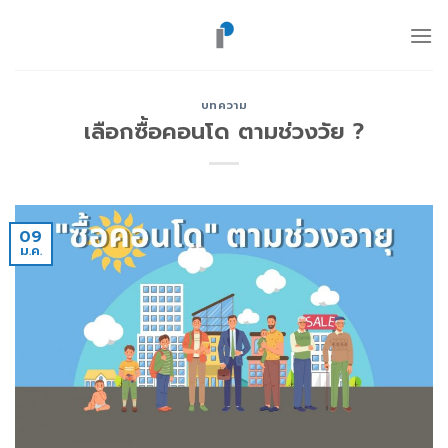
ข้าม
ไป
ยัง
เนื้อหา
บทความ
เลือกซื้อคอนโด ตามช่วงวัย ?
09
ม.ค.