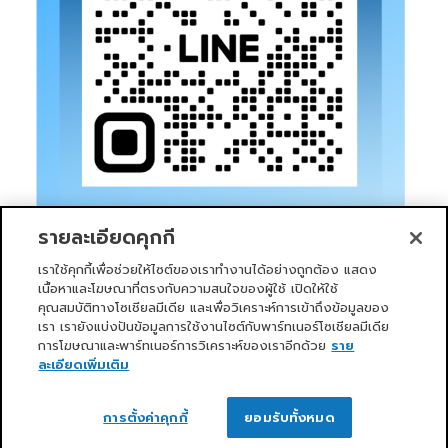
รายละเอียดคุกกี้
เราใช้คุกกี้เพื่อช่วยให้ไซต์ของเราทำงานได้อย่างถูกต้อง แสดง
เนื้อหาและโฆษณาที่ตรงกับความสนใจของผู้ใช้ เปิดให้ใช้
คุณสมบัติทางโซเชียลมีเดีย และเพื่อวิเคราะห์การเข้าถึงข้อมูลของ
เรา เรายังแบ่งปันข้อมูลการใช้งานไซต์กับพาร์ทเนอร์โซเชียลมีเดีย
การโฆษณาและพาร์ทเนอร์การวิเคราะห์ของเราอีกด้วย
ราย
หน้าแรก
บริการของเรา
ข่าวสารและกิจกรรม
PRIMO CLUB
เกี่ยวกับเรา
นักลงทุนสัมพันธ์
นโยบายการกำกับดูแลกิจการที่ดี
ละเอียดเพิ่มเติม
ความยั่งยืน
ติดต่อเรา
ติดต่อเรา
Copyright 2026 ©
Primo Service Solution Company
การตั้งค่าคุกกี้
ยอมรับทั้งหมด
Limited
OPEN