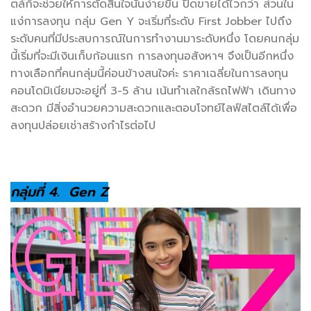
ตล์ก็จะช่วยให้การตัดสินใจนั้นง่ายขึ้น ปิดขายได้ไวกว่า ส่วนใน
แง่การลงทุน กลุ่ม Gen Y จะเริ่มที่ระดับ First Jobber ไปถึง
ระดับคนที่มีประสบการณ์ในการทำงานมาระดับหนึ่ง โดยคนกลุ่ม
นี้เริ่มที่จะมีเงินเก็บก้อนแรก การลงทุนอสังหาฯ จึงเป็นอีกหนึ่ง
ทางเลือกที่คนกลุ่มนี้ค่อนข้างสนใจค่ะ ราคาเฉลี่ยในการลงทุน
คอนโดมิเนียมจะอยู่ที่ 3-5 ล้าน เน้นทำเลใกล้รถไฟฟ้า เดินทาง
สะดวก มีสิ่งอำนวยความสะดวกและตอบโจทย์ไลฟ์สไตล์ได้เพื่อ
ลงทุนปล่อยเช่าสร้างกำไรต่อไป
กลุ่มที่ 4. Gen Z