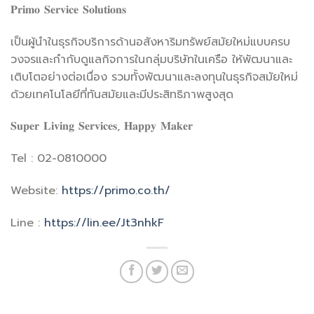
𝐏𝐫𝐢𝐦𝐨 𝐒𝐞𝐫𝐯𝐢𝐜𝐞 𝐒𝐨𝐥𝐮𝐭𝐢𝐨𝐧𝐬
เป็นผู้นำในธุรกิจบริการด้านอสังหาริมทรัพย์สมัยใหม่แบบครบ
วงจรและกำกับดูแลกิจการในกลุ่มบริษัทในเครือ ให้พัฒนาและ
เติบโตอย่างต่อเนื่อง รวมทั้งพัฒนาและลงทุนในธุรกิจสมัยใหม่
ด้วยเทคโนโลยีที่ทันสมัยและมีประสิทธิภาพสูงสุด
𝐒𝐮𝐩𝐞𝐫 𝐋𝐢𝐯𝐢𝐧𝐠 𝐒𝐞𝐫𝐯𝐢𝐜𝐞𝐬, 𝐇𝐚𝐩𝐩𝐲 𝐌𝐚𝐤𝐞𝐫
Tel : 02-0810000
Website:
https://primo.co.th/
Line :
https://lin.ee/Jt3nhkF