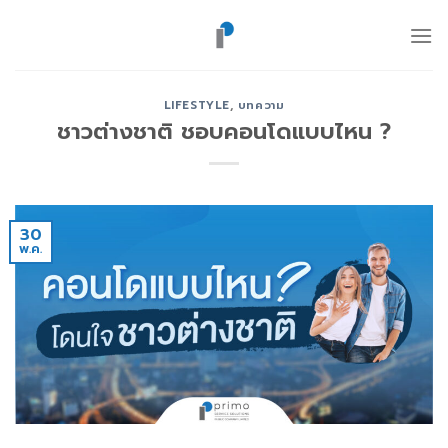
ข้าม
ไป
ยัง
เนื้อหา
LIFESTYLE
,
บทความ
ชาวต่างชาติ ชอบคอนโดแบบไหน ?
30
พ.ค.