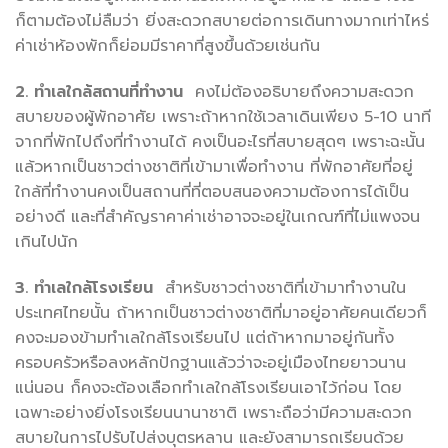
ก็ตามต้องไม่ลืมว่า ยิ่งสะดวกสบายต่อการเดินทางมากเท่าไหร่
ค่าเช่าห้องพักก็ย่อมมีราคาที่สูงขึ้นด้วยเช่นกัน
2.
ทำเลใกล้สถานที่ทำงาน
คงไม่ต้องอธิบายถึงความสะดวก
สบายของผู้พักอาศัย เพราะถ้าหากใช้เวลาเดินเพียง 5-10 นาที
จากที่พักไปถึงที่ทำงานได้ คงเป็นอะไรที่สบายสุดๆ เพราะฉะนั้น
แล้วหากเป็นชาวต่างชาติที่เข้ามาเพื่อทำงาน ที่พักอาศัยที่อยู่
ใกล้ที่ทำงานคงเป็นสถานที่ที่ตอบสนองความต้องการได้เป็น
อย่างดี และที่สำคัญราคาค่าเช่าอาจจะอยู่ในเกณฑ์ที่ไม่แพงจน
เกินไปนัก
3.
ทำเลใกล้โรงเรียน
สำหรับชาวต่างชาติที่เข้ามาทำงานใน
ประเทศไทยนั้น ถ้าหากเป็นชาวต่างชาติที่มาอยู่อาศัยคนเดียวก็
คงจะมองข้ามทำเลใกล้โรงเรียนไป แต่ถ้าหากมาอยู่กันทั้ง
ครอบครัวหรือลงหลักปักฐานแล้วว่าจะอยู่เมืองไทยยาวนาน
แน่นอน ก็คงจะต้องเลือกทำเลใกล้โรงเรียนเอาไว้ก่อน โดย
เฉพาะอย่างยิ่งโรงเรียนนานาชาติ เพราะถือว่ามีความสะดวก
สบายในการไปรับไปส่งบุตรหลาน และยังสามารถเรียนด้วย