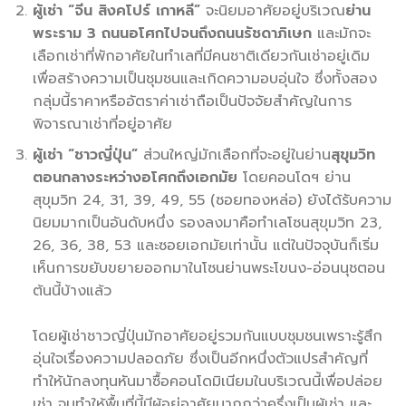
ผู้เช่า “จีน สิงคโปร์ เกาหลี”
จะนิยมอาศัยอยู่บริเวณ
ย่าน
พระราม 3 ถนนอโศกไปจนถึงถนนรัชดาภิเษก
และมักจะ
เลือกเช่าที่พักอาศัยในทำเลที่มีคนชาติเดียวกันเช่าอยู่เดิม
เพื่อสร้างความเป็นชุมชนและเกิดความอบอุ่นใจ ซึ่งทั้งสอง
กลุ่มนี้ราคาหรืออัตราค่าเช่าถือเป็นปัจจัยสำคัญในการ
พิจารณาเช่าที่อยู่อาศัย
ผู้เช่า “ชาวญี่ปุ่น”
ส่วนใหญ่มักเลือกที่จะอยู่ในย่าน
สุขุมวิท
ตอนกลางระหว่างอโศกถึงเอกมัย
โดยคอนโดฯ ย่าน
สุขุมวิท 24, 31, 39, 49, 55 (ซอยทองหล่อ) ยังได้รับความ
นิยมมากเป็นอันดับหนึ่ง รองลงมาคือทำเลโซนสุขุมวิท 23,
26, 36, 38, 53 และซอยเอกมัยเท่านั้น แต่ในปัจจุบันก็เริ่ม
เห็นการขยับขยายออกมาในโซนย่านพระโขนง-อ่อนนุชตอน
ต้นนี้บ้างแล้ว
โดยผู้เช่าชาวญี่ปุ่นมักอาศัยอยู่รวมกันแบบชุมชนเพราะรู้สึก
อุ่นใจเรื่องความปลอดภัย ซึ่งเป็นอีกหนึ่งตัวแปรสำคัญที่
ทำให้นักลงทุนหันมาซื้อคอนโดมิเนียมในบริเวณนี้เพื่อปล่อย
เช่า จนทำให้พื้นที่นี้มีผู้อยู่อาศัยมากกว่าครึ่งเป็นผู้เช่า และ