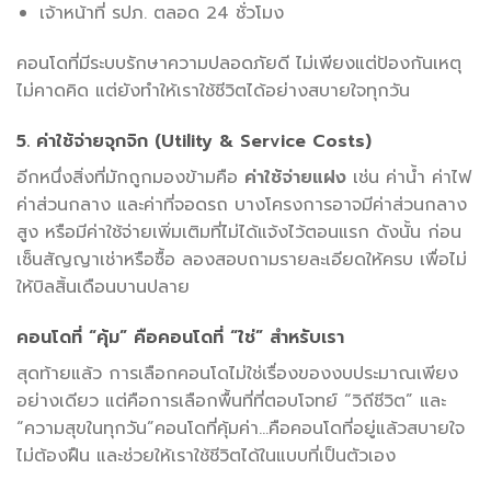
เจ้าหน้าที่ รปภ. ตลอด 24 ชั่วโมง
คอนโดที่มีระบบรักษาความปลอดภัยดี ไม่เพียงแต่ป้องกันเหตุ
ไม่คาดคิด แต่ยังทำให้เราใช้ชีวิตได้อย่างสบายใจทุกวัน
5. ค่าใช้จ่ายจุกจิก (Utility & Service Costs)
อีกหนึ่งสิ่งที่มักถูกมองข้ามคือ
ค่าใช้จ่ายแฝง
เช่น ค่าน้ำ ค่าไฟ
ค่าส่วนกลาง และค่าที่จอดรถ บางโครงการอาจมีค่าส่วนกลาง
สูง หรือมีค่าใช้จ่ายเพิ่มเติมที่ไม่ได้แจ้งไว้ตอนแรก ดังนั้น ก่อน
เซ็นสัญญาเช่าหรือซื้อ ลองสอบถามรายละเอียดให้ครบ เพื่อไม่
ให้บิลสิ้นเดือนบานปลาย
คอนโดที่ “คุ้ม” คือคอนโดที่ “ใช่” สำหรับเรา
สุดท้ายแล้ว การเลือกคอนโดไม่ใช่เรื่องของงบประมาณเพียง
อย่างเดียว แต่คือการเลือกพื้นที่ที่ตอบโจทย์ “วิถีชีวิต” และ
“ความสุขในทุกวัน”คอนโดที่คุ้มค่า…คือคอนโดที่อยู่แล้วสบายใจ
ไม่ต้องฝืน และช่วยให้เราใช้ชีวิตได้ในแบบที่เป็นตัวเอง