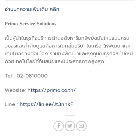
อ่านบทความเพิ่มเติม คลิก
𝐏𝐫𝐢𝐦𝐨 𝐒𝐞𝐫𝐯𝐢𝐜𝐞 𝐒𝐨𝐥𝐮𝐭𝐢𝐨𝐧𝐬
เป็นผู้นำในธุรกิจบริการด้านอสังหาริมทรัพย์สมัยใหม่แบบครบ
วงจรและกำกับดูแลกิจการในกลุ่มบริษัทในเครือ ให้พัฒนาและ
เติบโตอย่างต่อเนื่อง รวมทั้งพัฒนาและลงทุนในธุรกิจสมัยใหม่
ด้วยเทคโนโลยีที่ทันสมัยและมีประสิทธิภาพสูงสุด
Tel : 02-0810000
Website:
https://primo.co.th/
Line :
https://lin.ee/Jt3nhkF