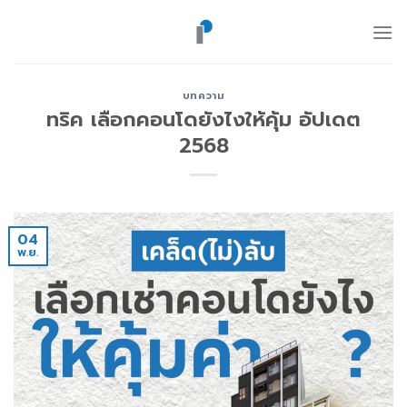
ข้าม
ไป
ยัง
เนื้อหา
บทความ
ทริค เลือกคอนโดยังไงให้คุ้ม อัปเดต
2568
04
พ.ย.