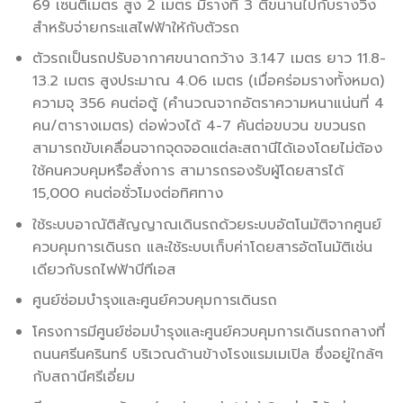
69 เซนติเมตร สูง 2 เมตร มีรางที่ 3 ตีขนานไปกับรางวิ่ง
สำหรับจ่ายกระแสไฟฟ้าให้กับตัวรถ
ตัวรถเป็นรถปรับอากาศขนาดกว้าง 3.147 เมตร ยาว 11.8-
13.2 เมตร สูงประมาณ 4.06 เมตร (เมื่อคร่อมรางทั้งหมด)
ความจุ 356 คนต่อตู้ (คำนวณจากอัตราความหนาแน่นที่ 4
คน/ตารางเมตร) ต่อพ่วงได้ 4-7 คันต่อขบวน ขบวนรถ
สามารถขับเคลื่อนจากจุดจอดแต่ละสถานีได้เองโดยไม่ต้อง
ใช้คนควบคุมหรือสั่งการ สามารถรองรับผู้โดยสารได้
15,000 คนต่อชั่วโมงต่อทิศทาง
ใช้ระบบอาณัติสัญญาณเดินรถด้วยระบบอัตโนมัติจากศูนย์
ควบคุมการเดินรถ และใช้ระบบเก็บค่าโดยสารอัตโนมัติเช่น
เดียวกับรถไฟฟ้าบีทีเอส
ศูนย์ซ่อมบำรุงและศูนย์ควบคุมการเดินรถ
โครงการมีศูนย์ซ่อมบำรุงและศูนย์ควบคุมการเดินรถกลางที่
ถนนศรีนครินทร์ บริเวณด้านข้างโรงแรมเมเปิล ซึ่งอยู่ใกล้ๆ
กับสถานีศรีเอี่ยม