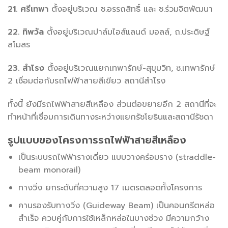
21. ศรีเทพา
ตั้งอยู่บริเวณ ซ.อรรถสิทธิ์ และ ซ.ร่วมจิตพัฒนา
22. ทิพวัล
ตั้งอยู่บริเวณปาล์มไอส์แลนด์ มอลล์, ถ.ประดิษฐ์
สโมสร
23. สำโรง
ตั้งอยู่บริเวณแยกเทพารักษ์-สุขุมวิท, ซ.เทพารักษ์
2 เชื่อมต่อกับรถไฟฟ้าสายสีเขียว สถานีสำโรง
ทั้งนี้ ยังมีรถไฟฟ้าสายสีเหลือง ส่วนต่อขยายอีก 2 สถานีที่จะ
ทำหน้าที่เชื่อมการเดินทางระหว่างแยกรัชโยธินและสถานีรัชดา
รูปแบบของโครงการรถไฟฟ้าสายสีเหลือง
เป็นระบบรถไฟฟ้ารางเดี่ยว แบบวางคร่อมราง (straddle-
beam monorail)
ทางวิ่ง ยกระดับที่ความสูง 17 เมตรตลอดทั้งโครงการ
คานรองรับทางวิ่ง (Guideway Beam) เป็นคอนกรีตหล่อ
สำเร็จ ควบคู่กับการใช้เหล็กหล่อในบางช่วง มีความกว้าง