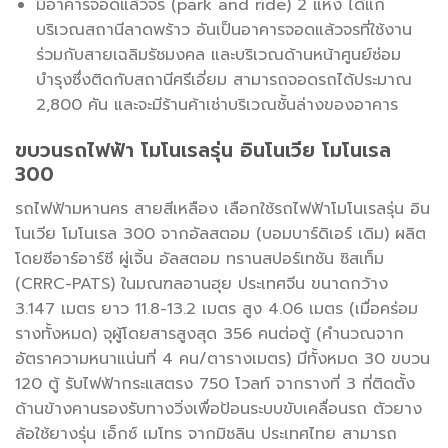
มีอาคารจอดแล้วจร (park and ride) 2 แห่ง ได้แก่
บริเวณสถานีลาดพร้าว อันเป็นอาคารจอดแล้วจรที่ใช้งาน
ร่วมกับสายเฉลิมรัชมงคล และบริเวณด้านหน้าศูนย์ซ่อม
บำรุงซึ่งติดกับสถานีศรีเอี่ยม สามารถจอดรถได้ประมาณ
2,800 คัน และจะมีร้านค้าเช่าบริเวณชั้นล่างของอาคาร
ขบวนรถไฟฟ้า โมโนเรลรุ่น อินโนเวีย โมโนเรล
300
รถไฟฟ้ามหานคร สายสีเหลือง เลือกใช้รถไฟฟ้าโมโนเรลรุ่น อิน
โนเวีย โมโนเรล 300 จากอัลสตอม (บอมบาร์ดิเอร์ เดิม) ผลิต
โดยซีอาร์อาร์ซี ผู่เจิ้น อัลสตอม ทรานสปอร์เทชัน ซิสเท็ม
(CRRC-PATS) ในมณฑลอานฮุย ประเทศจีน ขนาดกว้าง
3.147 เมตร ยาว 11.8-13.2 เมตร สูง 4.06 เมตร (เมื่อคร่อม
รางทั้งหมด) จุผู้โดยสารสูงสุด 356 คนต่อตู้ (คำนวณจาก
อัตราความหนาแน่นที่ 4 คน/ตารางเมตร) มีทั้งหมด 30 ขบวน
120 ตู้ รับไฟฟ้ากระแสตรง 750 โวลท์ จากรางที่ 3 ที่ติดตั้ง
ด้านข้างคานรองรับทางวิ่งเพื่อป้อนระบบขับเคลื่อนรถ ตัวยาง
ล้อใช้ยางรุ่น เอ็กซ์ เมโทร จากมิชลิน ประเทศไทย สามารถ