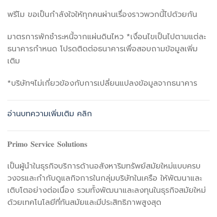
พรีโม ขอเป็นกำลังใจให้ทุกคนผ่านเรื่องราวพวกนี้ไปด้วยกัน
มาตรการพักชำระหนี้จากแผ่นดินไหว *เงื่อนไขเป็นไปตามแต่ละ
ธนาคารกำหนด โปรดติดต่อธนาคารเพื่อสอบถามข้อมูลเพิ่ม
เติม
*บริษัทฯไม่เกี่ยวข้องกับการเปลี่ยนแปลงข้อมูลจากธนาคาร
อ่านบทความเพิ่มเติม คลิก
𝐏𝐫𝐢𝐦𝐨 𝐒𝐞𝐫𝐯𝐢𝐜𝐞 𝐒𝐨𝐥𝐮𝐭𝐢𝐨𝐧𝐬
เป็นผู้นำในธุรกิจบริการด้านอสังหาริมทรัพย์สมัยใหม่แบบครบ
วงจรและกำกับดูแลกิจการในกลุ่มบริษัทในเครือ ให้พัฒนาและ
เติบโตอย่างต่อเนื่อง รวมทั้งพัฒนาและลงทุนในธุรกิจสมัยใหม่
ด้วยเทคโนโลยีที่ทันสมัยและมีประสิทธิภาพสูงสุด