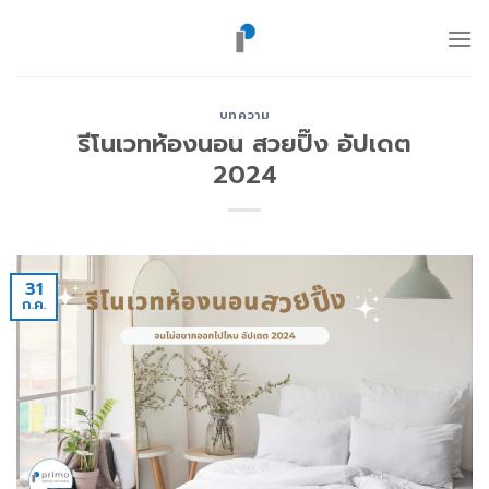
ข้าม
ไป
ยัง
เนื้อหา
บทความ
รีโนเวทห้องนอน สวยปิ๊ง อัปเดต
2024
31
ก.ค.