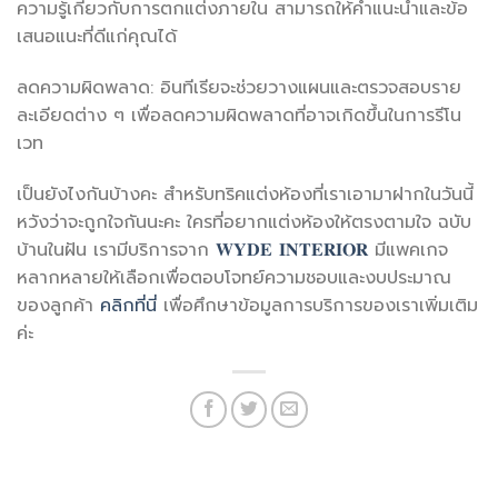
ความรู้เกี่ยวกับการตกแต่งภายใน สามารถให้คำแนะนำและข้อ
เสนอแนะที่ดีแก่คุณได้
ลดความผิดพลาด: อินทีเรียจะช่วยวางแผนและตรวจสอบราย
ละเอียดต่าง ๆ เพื่อลดความผิดพลาดที่อาจเกิดขึ้นในการรีโน
เวท
เป็นยังไงกันบ้างคะ สำหรับทริคแต่งห้องที่เราเอามาฝากในวันนี้
หวังว่าจะถูกใจกันนะคะ ใครที่อยากแต่งห้องให้ตรงตามใจ ฉบับ
บ้านในฝัน เรามีบริการจาก
𝐖𝐘𝐃𝐄 𝐈𝐍𝐓𝐄𝐑𝐈𝐎𝐑
มีแพคเกจ
หลากหลายให้เลือกเพื่อตอบโจทย์ความชอบและงบประมาณ
ของลูกค้า
คลิกที่นี่
เพื่อศึกษาข้อมูลการบริการของเราเพิ่มเติม
ค่ะ