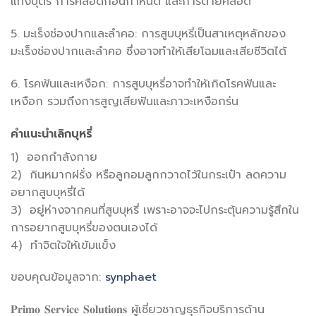
แท้งบุตร การคลอดก่อนกำหนด และการตายคลอด
5. มะเร็งช่องปากและลำคอ: การสูบบุหรี่เป็นสาเหตุหลักของ
มะเร็งช่องปากและลำคอ ซึ่งอาจทำให้เสียโฉมและเสียชีวิตได้
6. โรคฟันและเหงือก: การสูบบุหรี่อาจทำให้เกิดโรคฟันและ
เหงือก รวมถึงการสูญเสียฟันและภาวะเหงือกร่น
คำแนะนำเลิกบุหรี่
1) ออกกำลังกาย
2) กินหมากฝรั่ง หรือลูกอมลูกกวาดไว้ในกระเป๋า ลดความ
อยากสูบบุหรี่ได้
3) อยู่ห่างจากคนที่สูบบุหรี่ เพราะอาจจะไปกระตุ้นความรู้สึกใน
การอยากสูบบุหรี่ของตนเองได้
4) ทำจิตใจให้เข้มแข็ง
ขอบคุณข้อมูลจาก:
synphaet
𝐏𝐫𝐢𝐦𝐨 𝐒𝐞𝐫𝐯𝐢𝐜𝐞 𝐒𝐨𝐥𝐮𝐭𝐢𝐨𝐧𝐬 ผู้เชี่ยวชาญธุรกิจบริการด้าน