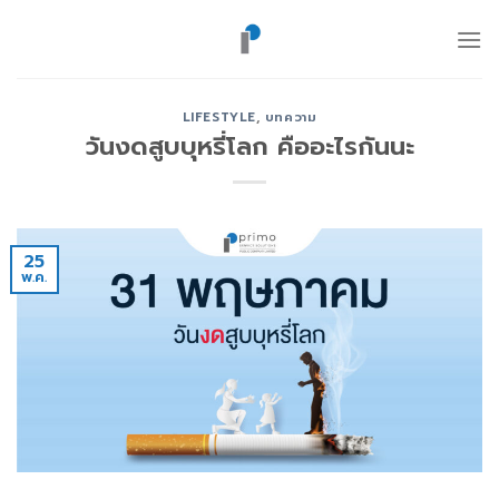
ข้าม
ไป
ยัง
เนื้อหา
LIFESTYLE
,
บทความ
วันงดสูบบุหรี่โลก คืออะไรกันนะ
25
พ.ค.