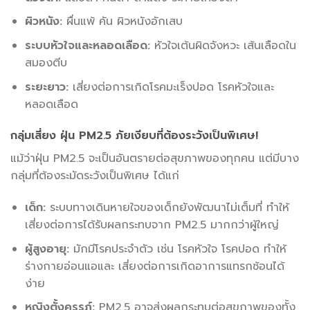
ผิวหนัง:
ผื่นแพ้ คัน ผิวหนังอักเสบ
ระบบหัวใจและหลอดเลือด:
หัวใจเต้นผิดจังหวะ เส้นเลือดใน
สมองตีบ
ระยะยาว:
เสี่ยงต่อการเกิดโรคมะเร็งปอด โรคหัวใจและ
หลอดเลือด
กลุ่มเสี่ยง ฝุ่น PM2.5 ภัยเงียบที่ต้องระวังเป็นพิเศษ!
แม้ว่าฝุ่น PM2.5 จะเป็นอันตรายต่อสุขภาพของทุกคน แต่มีบาง
กลุ่มที่ต้องระมัดระวังเป็นพิเศษ ได้แก่
เด็ก:
ระบบทางเดินหายใจของเด็กยังพัฒนาไม่เต็มที่ ทำให้
เสี่ยงต่อการได้รับผลกระทบจาก PM2.5 มากกว่าผู้ใหญ่
ผู้สูงอายุ:
มักมีโรคประจำตัว เช่น โรคหัวใจ โรคปอด ทำให้
ร่างกายอ่อนแอและ เสี่ยงต่อการเกิดอาการแทรกซ้อนได้
ง่าย
หญิงตั้งครรภ์:
PM2.5 อาจส่งผลกระทบต่อสุขภาพของทั้ง