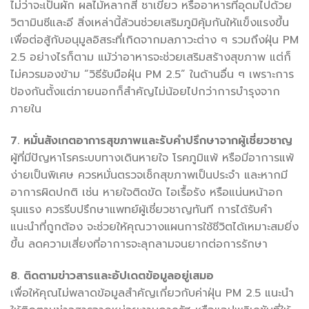
ไม่ว่าจะเป็นผัก ผลไม้หลากสี ชาเขียว หรืออาหารที่อุดมไปด้วย
วิตามินซีและอี สิ่งเหล่านี้ล้วนช่วยเสริมภูมิคุ้มกันให้แข็งแรงขึ้น
เพื่อต่อสู้กับอนุมูลอิสระที่เกิดจากมลภาวะต่าง ๆ รวมถึงฝุ่น PM
2.5 อย่างไรก็ตาม แม้ว่าอาหารจะช่วยเสริมสร้างสุขภาพ แต่ก็
ไม่ควรมองข้าม “วิธีรับมือฝุ่น PM 2.5” ในด้านอื่น ๆ เพราะการ
ป้องกันตั้งแต่ภายนอกก็สำคัญไม่น้อยไปกว่าการบำรุงจาก
ภายใน
7. หมั่นสังเกตอาการสุขภาพและรับคำปรึกษาจากผู้เชี่ยวชาญ
ผู้ที่มีปัญหาโรคระบบทางเดินหายใจ โรคภูมิแพ้ หรือมีอาการแพ้
ง่ายเป็นพิเศษ ควรหมั่นตรวจเช็กสุขภาพเป็นประจำ และหากมี
อาการผิดปกติ เช่น หายใจติดขัด ไอเรื้อรัง หรือแน่นหน้าอก
รุนแรง ควรรีบปรึกษาแพทย์ผู้เชี่ยวชาญทันที การได้รับคำ
แนะนำที่ถูกต้อง จะช่วยให้คุณวางแผนการใช้ชีวิตได้เหมาะสมยิ่ง
ขึ้น ลดความเสี่ยงที่อาการจะลุกลามจนยากต่อการรักษา
8. ติดตามข่าวสารและอัปเดตข้อมูลอยู่เสมอ
เพื่อให้คุณไม่พลาดข้อมูลสำคัญเกี่ยวกับค่าฝุ่น PM 2.5 แนะนำ