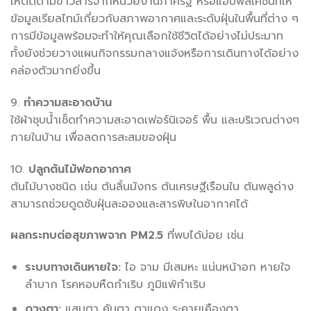
ให้ติดตามข่าวสารจากหน่วยงานภาครัฐ หรือแอปพลิเคชันที่ให้
ข้อมูลเรียลไทม์เกี่ยวกับสภาพอากาศและระดับฝุ่นในพื้นที่ต่าง ๆ
การมีข้อมูลพร้อมจะทำให้คุณเลือกใช้ชีวิตได้อย่างไม่ประมาท
ทั้งยังช่วยวางแผนกิจกรรมกลางแจ้งหรือการเดินทางได้อย่าง
คล่องตัวมากยิ่งขึ้น
9.
ทำความสะอาดบ้าน
ใช้ผ้าชุบน้ำเช็ดทำความสะอาดเฟอร์นิเจอร์ พื้น และบริเวณต่างๆ
ภายในบ้าน เพื่อลดการสะสมของฝุ่น
10.
ปลูกต้นไม้ฟอกอากาศ
ต้นไม้บางชนิด เช่น ต้นลิ้นมังกร ต้นเศรษฐีเรือนใน ต้นพลูด่าง
สามารถช่วยดูดซับฝุ่นละอองและสารพิษในอากาศได้
ผลกระทบต่อสุขภาพจาก PM2.5
ที่พบได้บ่อย เช่น
ระบบทางเดินหายใจ:
ไอ จาม มีเสมหะ แน่นหน้าอก หายใจ
ลำบาก โรคหอบหืดกำเริบ ภูมิแพ้กำเริบ
ดวงตา:
แสบตา คันตา ตาแดง ระคายเคืองตา