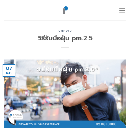
ข้าม
ไป
ยัง
เนื้อหา
บทความ
วิธีรับมือฝุ่น pm.2.5
07
ม.ค.