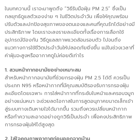
ในบทความนี้ เราจะมาพูดถึง “วิธีรับมือฝุ่น PM 2.5” ซึ่งเป็น
กลยุทธ์ดูแลตัวเองง่าย ๆ ในชีวิตประจำวัน เพื่อให้คุณพร้อม
ปรับตัวและปกป้องสุขภาพของตนเองและคนที่คุณรักได้อย่างมี
ประสิทธิภาพ โดยเราจะลงรายละเอียดทั้งเรื่องการเลือกใช้
อุปกรณ์ป้องกัน วิธีดูแลสภาพแวดล้อมรอบตัว ไปจนถึง
แนวทางการใช้ชีวิตประจำวันให้ปลอดภัยยิ่งขึ้น แม้ในช่วงเวลาที่
ค่าฝุ่นจะสูงหรืออากาศดูไม่ค่อยดีเท่าไร
1. สวมหน้ากากอนามัยอย่างเหมาะสม
สำหรับหน้ากากอนามัยที่ช่วยกรองฝุ่น PM 2.5 ได้ดี ควรเป็น
ประเภท N95 หรือหน้ากากที่มีคุณสมบัติรองรับการกรองฝุ่น
ละเอียดโดยเฉพาะ การใส่หน้ากากที่กระชับใบหน้าและครอบจมูก
อย่างแน่นหนา จะช่วยลดโอกาสในการสูดอนุภาคขนาดเล็กเข้า
สู่ระบบทางเดินหายใจได้มากขึ้น รวมถึงควรเปลี่ยนหน้ากาก
หรือทำความสะอาดอย่างถูกวิธีเป็นประจำ เพื่อคงประสิทธิภาพ
การกรองฝุ่นให้ได้สูงสุด
2. ใส่ใจคุณภาพอากาศก่อนออกจากบ้าน