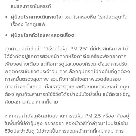
แม่และทารกในครรภ์
ผู้ป่วยโรคทางเดินหายใจ:
เช่น โรคหอบหืด โรคปอดอุดกั้น
เรื้อรัง โรคภูมิแพ้
ผู้ป่วยโรคหัวใจและหลอดเลือด:
สุดท้าย อย่าลืมว่า “วิธีรับมือฝุ่น PM 2.5” ที่มีประสิทธิภาพ ไม่
ได้จำกัดอยู่แค่การสวมหน้ากากหรือการใช้เครื่องฟอกอากาศ
เพียงอย่างเดียว แต่คือการดูแลแบบองค์รวม ตั้งแต่การปรับ
พฤติกรรมในชีวิตประจำวัน การเลือกอุปกรณ์ป้องกันที่ถูกต้อง
การหมั่นตรวจสุขภาพ รวมถึงการใส่ใจสภาพแวดล้อมรอบ
ตัวอย่างสม่ำเสมอ เมื่อเรารู้วิธีดูแลและป้องกันตัวเองอย่างถูก
ต้อง คุณก็จะสามารถใช้ชีวิตได้อย่างมั่นใจยิ่งขึ้น แม้ต้องเผชิญ
กับมลภาวะในอากาศก็ตาม
หากคุณกำลังเผชิญกับสถานการณ์ฝุ่น PM 2.5 หรืออาศัยอยู่
ในพื้นที่ที่มีค่าฝุ่นสูง อย่ารอช้า ลองนำวิธีที่กล่าวมาไปปรับใช้ใน
ชีวิตประจำวันดู ไม่ว่าจะเป็นการสวมหน้ากากที่เหมาะสม การ