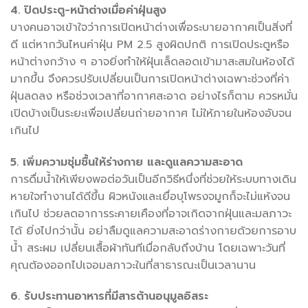
4. ปิดประตู-หน้าต่างเมื่อค่าฝุ่นสูง
บางคนอาจเข้าใจว่าการเปิดหน้าต่างเพื่อระบายอากาศเป็นสิ่งที่
ดี แต่หากวันไหนค่าฝุ่น PM 2.5 สูงผิดปกติ การเปิดประตูหรือ
หน้าต่างกว้าง ๆ อาจยิ่งทำให้ฝุ่นเล็ดลอดเข้ามาสะสมในห้องได้
มากขึ้น จึงควรปรับเปลี่ยนเป็นการเปิดหน้าต่างเฉพาะช่วงที่ค่า
ฝุ่นลดลง หรือช่วงเวลาที่อากาศสะอาด อย่างไรก็ตาม ควรหมั่น
เปิดบ้างเป็นระยะเพื่อเปลี่ยนถ่ายอากาศ ไม่ให้ภายในห้องอับจน
เกินไป
5. เพิ่มความชุ่มชื้นให้ร่างกาย และดูแลความสะอาด
การดื่มน้ำให้เพียงพอต่อวันเป็นอีกวิธีหนึ่งที่ช่วยให้ระบบทางเดิน
หายใจทำงานได้ดีขึ้น ผิวหนังและเยื่อบุโพรงจมูกก็จะไม่แห้งจน
เกินไป ช่วยลดอาการระคายเคืองที่อาจเกิดจากฝุ่นและมลภาวะ
ได้ ยิ่งไปกว่านั้น อย่าลืมดูแลความสะอาดร่างกายด้วยการอาบ
น้ำ สระผม เปลี่ยนเสื้อผ้าทันทีเมื่อกลับถึงบ้าน โดยเฉพาะวันที่
คุณต้องออกไปเจอมลภาวะในที่สาธารณะเป็นเวลานาน
6. รับประทานอาหารที่มีสารต้านอนุมูลอิสระ