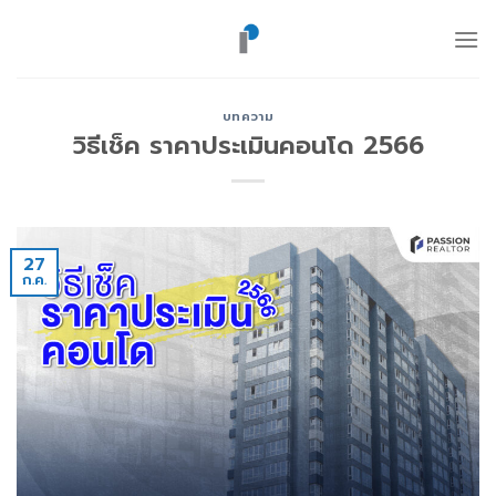
ข้าม
ไป
ยัง
เนื้อหา
บทความ
วิธีเช็ค ราคาประเมินคอนโด 2566
27
ก.ค.