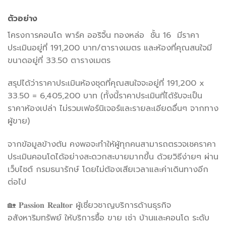
ตัวอย่าง
โครงการคอนโด พาร์ค ออริจิ้น ทองหล่อ ชั้น 16 มีราคา
ประเมินอยู่ที่ 191,200 บาท/ตารางเมตร และห้องที่คุณสนใจมี
ขนาดอยู่ที่ 33.50 ตารางเมตร
สรุปได้ว่าราคาประเมินห้องชุดที่คุณสนใจจะอยู่ที่ 191,200 x
33.50 = 6,405,200 บาท (ทั้งนี้ราคาประเมินที่ได้รับจะเป็น
ราคาห้องเปล่า ไม่รวมเฟอร์นิเจอร์และรายละเอียดอื่นๆ จากทาง
ผู้ขาย)
จากข้อมูลข้างต้น คงพอจะทำให้ผู้ทุกคนสามารถตรวจเชคราคา
ประเมินคอนโดได้อย่างสะดวกสะบายมากขึ้น ด้วยวิธีง่ายๆ ผ่าน
เว็บไซต์ กรมธนารักษ์ โดยไม่ต้องเสียเวลาและค่าเดินทางอีก
ต่อไป
🏡 𝐏𝐚𝐬𝐬𝐢𝐨𝐧 𝐑𝐞𝐚𝐥𝐭𝐨𝐫 ผู้เชี่ยวชาญบริการด้านธุรกิจ
อสังหาริมทรัพย์ ให้บริการซื้อ ขาย เช่า บ้านและคอนโด ระดับ