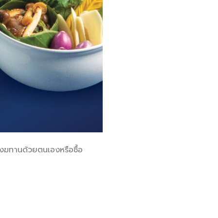
งฆทานด้วยตนเองหรือซื้อ