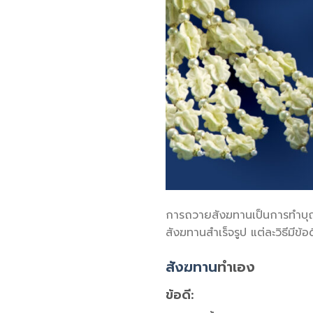
การถวายสังฆทานเป็นการทำบุญ
สังฆทานสำเร็จรูป แต่ละวิธีมีข้อด
สังฆทาน
ทำเอง
ข้อดี: