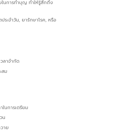
นการทำบุญ ทำให้รู้สึกถึง
ตประจำวัน, ยารักษาโรค, หรือ
เวลาจำกัด
าะสม
วลาในการเตรียม
้วน
ถวาย