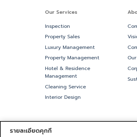
Our Services
Abo
Inspection
Com
Property Sales
Vis
Luxury Management
Com
Property Management
Our 
Hotel & Residence
Cor
Management
Sust
Cleaning Service
Interior Design
รายละเอียดคุกกี้