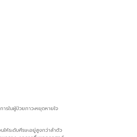
อาการในผู้ป่วยภาวะหยุดหายใจ
้ระดับศีรษะอยู่สูงกว่าลำตัว