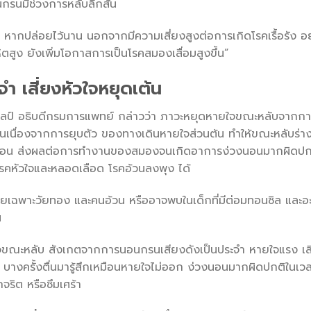
กรนมีช่วงการหลับลึกสั้น
อด หากปล่อยไว้นาน นอกจากมีความเสี่ยงสูงต่อการเกิดโรคเรื้อรัง
ิตสูง ยังเพิ่มโอกาสการเป็นโรคสมองเสื่อมสูงขึ้น”
 เสี่ยงหัวใจหยุดเต้น
รฆศิลป์ อธิบดีกรมการแพทย์ กล่าวว่า ภาวะหยุดหายใจขณะหลับจากกา
ขึ้นเนื่องจากการยุบตัว ของทางเดินหายใจส่วนต้น ทำให้ขณะหลับร
ตอน ส่งผลต่อการทำงานของสมองจนเกิดอาการง่วงนอนมากผิดปกต
 โรคหัวใจและหลอดเลือด โรคอ้วนลงพุง ได้
 โดยเฉพาะวัยทอง และคนอ้วน หรืออาจพบในเด็กที่มีต่อมทอนซิล และ
น
ะหลับ สังเกตจากการนอนกรนเสียงดังเป็นประจำ หายใจแรง เสียง
บางครั้งตื่นมารู้สึกเหมือนหายใจไม่ออก ง่วงนอนมากผิดปกติในเวล
จริต หรือซึมเศร้า