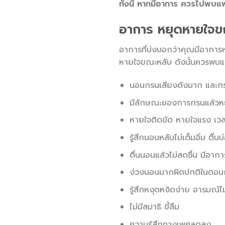
ทั้งนี้ หากมีอาการ ควรไปพบแ
อาการ หยุดหายใจข
อาการที่บ่งบอกว่าคุณมีอาการหย
หายใจขณะหลับ ดังนั้นควรพบแพท
นอนกรนเสียงดังมาก และกรน
มีลักษณะของการกรนแล้วห
หายใจติดขัด หายใจแรง เว
รู้สึกนอนหลับไม่เต็มอิ่ม ตื่นบ
ตื่นนอนแล้วไม่สดชื่น มีอาก
ง่วงนอนมากผิดปกติในตอนก
รู้สึกหงุดหงิดง่าย อารมณ์ไ
ไม่มีสมาธิ ขี้ลืม
ความรู้สึกทางเพศลดลง