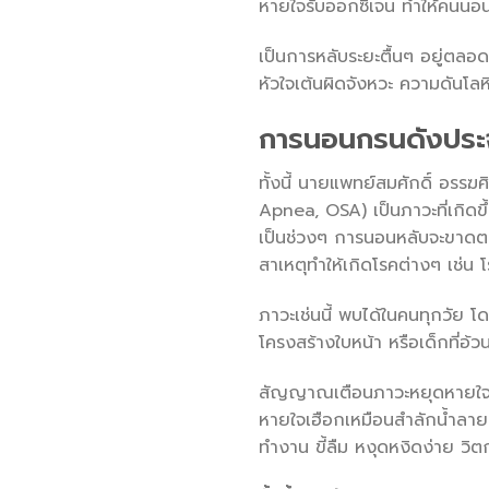
หายใจรับออกซิเจน ทำให้คนนอน
เป็นการหลับระยะตื้นๆ อยู่ตล
หัวใจเต้นผิดจังหวะ ความดันโลห
การนอนกรนดังประจำ
ทั้งนี้ นายแพทย์สมศักดิ์ อร
Apnea, OSA) เป็นภาวะที่เกิด
เป็นช่วงๆ การนอนหลับจะขาด
สาเหตุทำให้เกิดโรคต่างๆ เช่น
ภาวะเช่นนี้ พบได้ในคนทุกวัย
โครงสร้างใบหน้า หรือเด็กที่อ้ว
สัญญาณเตือนภาวะหยุดหายใจขณ
หายใจเฮือกเหมือนสำลักน้ำลาย 
ทำงาน ขี้ลืม หงุดหงิดง่าย วิตก