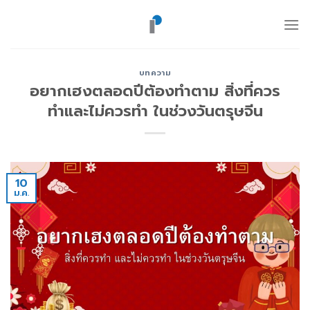
ข้าม
ไป
ยัง
เนื้อหา
บทความ
อยากเฮงตลอดปีต้องทำตาม สิ่งที่ควร
ทำและไม่ควรทำ ในช่วงวันตรุษจีน
10
ม.ค.