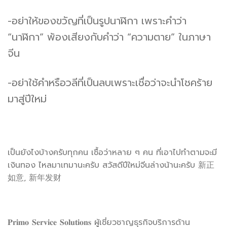
-อย่าให้ของขวัญที่เป็นรูปนาฬิกา เพราะคำว่า
“นาฬิกา” พ้องเสียงกับคำว่า “ความตาย” ในภาษา
จีน
-อย่าใช้คำหรือวลีที่เป็นลบเพราะเชื่อว่าจะนำโชคร้าย
มาสู่ปีใหม่
เป็นยังไงบ้างครับทุกคน เชื้อว่าหลาย ๆ คน ที่เอาไปทำตามจะมี
เงินทอง ไหลมาเทมานะครับ สวัสดีปีใหม่จีนล่างน้านะครับ 新正
如意, 新年发财
𝐏𝐫𝐢𝐦𝐨 𝐒𝐞𝐫𝐯𝐢𝐜𝐞 𝐒𝐨𝐥𝐮𝐭𝐢𝐨𝐧𝐬 ผู้เชี่ยวชาญธุรกิจบริการด้าน