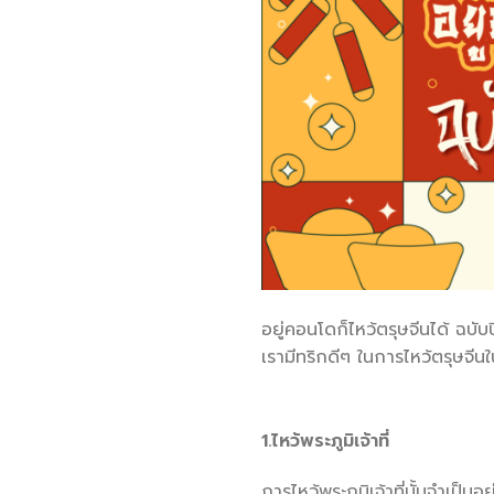
อยู่คอนโดก็ไหว้ตรุษจีนได้ ฉบั
เรามีทริกดีๆ ในการไหว้ตรุษจ
1.ไหว้พระภูมิเจ้าที่
การไหว้พระภูมิเจ้าที่นั้นจำเป็