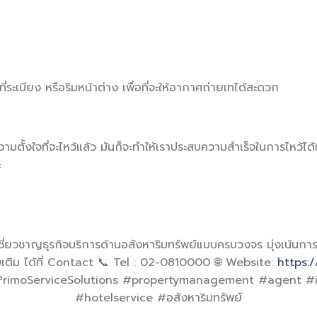
่ระเบียง หรือริมหน้าต่าง เพื่อที่จะให้อากาศถ่ายเทได้สะดวก
ามตั้งใจที่จะไหว้แล้ว มันก็จะทำให้เราประสบความสำเร็จในการไหว้ได้
ะ
𝐮𝐭𝐢𝐨𝐧𝐬 ผู้เชี่ยวชาญธุรกิจบริการด้านอสังหาริมทรัพย์แบบครบวงจร มุ่งเน
เติม ได้ที่ Contact 📞 Tel : 02-0810000 🌐 Website:
https:/
rimoServiceSolutions #propertymanagement #agent #in
#hotelservice #อสังหาริมทรัพย์