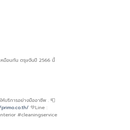
เหมือนกัน ตรุษจีนปี 2566 นี้
้นการให้บริการอย่างมืออาชีพ . 📮
/primo.co.th/
💚Line :
terior #cleaningservice