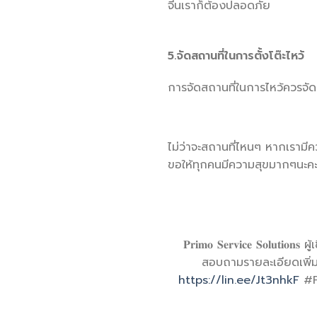
จีนเราก็ต้องปลอดภัย
5.จัดสถานที่ในการตั้งโต๊ะไหว้
การจัดสถานที่ในการไหว้ควรจัดที
ไม่ว่าจะสถานที่ไหนๆ หากเรามีคว
ขอให้ทุกคนมีความสุขมากๆนะค
𝐏𝐫𝐢𝐦𝐨 𝐒𝐞𝐫𝐯𝐢𝐜𝐞 𝐒𝐨
สอบถามรายละเอียดเพิ่ม
https://lin.ee/Jt3nhkF
#P