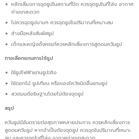
หลีกเลี่ยงการจุดธูปในสถานที่ปิด ควรจุดธูปในที่โล่ง อากาศ
ถ่ายเทสะดวก
ไม่ควรจุดธูปนานๆ ควรจุดธูปในปริมาณที่เหมาะสม
ล้างมือหลังสัมผัสธูป
เด็กและหญิงตั้งครรภ์ควรหลีกเลี่ยงการสูดดมควันธูป
ทางเลือกแทนการใช้ธูป
ใช้ธูปไฟฟ้าแทนธูปจริง
ใช้ดอกไม้ ธูปเทียน หรือของไหว้ชนิดอื่นแทนธูป
สวดมนต์อธิษฐานโดยไม่ต้องจุดธูป
สรุป
ควันธูปมีอันตรายต่อสุขภาพหลายประการ ควรหลีกเลี่ยงการ
สูดดมควันธูป หากจำเป็นต้องจุดธูป ควรจุดในปริมาณที่เหมาะ
สม และควรจุดในที่โล่ง อากาศถ่ายเทสะดวก