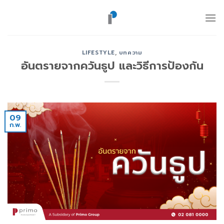
ข้าม
ไป
ยัง
เนื้อหา
LIFESTYLE
,
บทความ
อันตรายจากควันธูป และวิธีการป้องกัน
09
ก.พ.