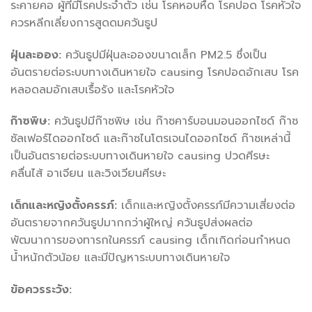
ระคายคอ ผู้ที่มีโรคประจำตัว เช่น โรคหอบหืด โรคปอด โรคหัวใจ
ควรหลีกเลี่ยงการสูดดมควันธูป
ฝุ่นละออง:
ควันธูปมีฝุ่นละอองขนาดเล็ก PM2.5 ซึ่งเป็น
อันตรายต่อระบบทางเดินหายใจ causing โรคปอดอักเสบ โรค
หลอดลมอักเสบเรื้อรัง และโรคหัวใจ
ก๊าซพิษ:
ควันธูปมีก๊าซพิษ เช่น ก๊าซคาร์บอนมอนออกไซด์ ก๊าซ
ซัลเฟอร์ไดออกไซด์ และก๊าซไนโตรเจนไดออกไซด์ ก๊าซเหล่านี้
เป็นอันตรายต่อระบบทางเดินหายใจ causing ปวดศีรษะ
คลื่นไส้ อาเจียน และวิงเวียนศีรษะ
เด็กและหญิงตั้งครรภ์:
เด็กและหญิงตั้งครรภ์มีความเสี่ยงต่อ
อันตรายจากควันธูปมากกว่าผู้ใหญ่ ควันธูปส่งผลต่อ
พัฒนาการของทารกในครรภ์ causing เด็กเกิดก่อนกำหนด
น้ำหนักตัวน้อย และมีปัญหาระบบทางเดินหายใจ
ข้อควรระวัง: