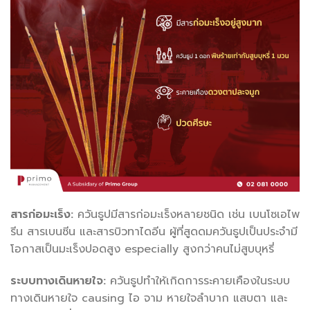
สารก่อมะเร็ง:
ควันธูปมีสารก่อมะเร็งหลายชนิด เช่น เบนโซเอไพ
รีน สารเบนซีน และสารบิวทาไดอีน ผู้ที่สูดดมควันธูปเป็นประจำมี
โอกาสเป็นมะเร็งปอดสูง especially สูงกว่าคนไม่สูบบุหรี่
ระบบทางเดินหายใจ:
ควันธูปทำให้เกิดการระคายเคืองในระบบ
ทางเดินหายใจ causing ไอ จาม หายใจลำบาก แสบตา และ