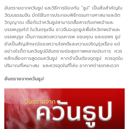
อันตรายจากควันธูป และวิธีการป้องกัน “ธูป” เป็นสิ่งสำคัญใน
วัฒนธรรมจีน มักใช้ในการประกอบพิธีกรรมทางศาสนาและจิต
วิญญาณ เชื่อกันว่าควันธูปสามารถสื่อสารกับเทพเจ้าและ
บรรพบุรุษได้ ในวันตรุษจีน ชาวจีนจะจุดธูปเพื่อไหว้เทพเจ้าและ
บรรพบุรุษ เป็นการแสดงความเคารพ ขอบคุณ และขอพร ธูป
ยังเป็นสัญลักษณ์ของความโชคดีและความเจริญรุ่งเรือง แต่
อย่างไรก็ตามควันธูปมีอันตรายต่อสุขภาพหลายประการ ควร
หลีกเลี่ยงการสูดดมควันธูป หากจำเป็นต้องจุดธูป ควรจุดใน
ปริมาณที่เหมาะสม และควรจุดในที่โล่ง อากาศถ่ายเทสะดวก
อันตรายจากควันธูป