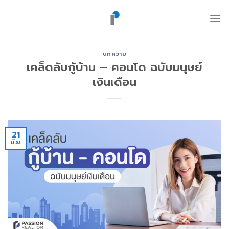
ข้าม
ไป
ยัง
เนื้อหา
บทความ
เคล็ดลับกู้บ้าน – คอนโด ฉบับมนุษย์
เงินเดือน
21
มิ.ย.