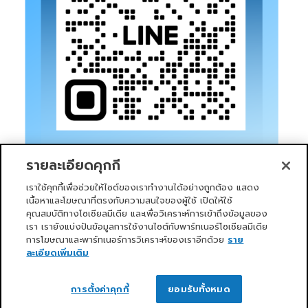
รายละเอียดคุกกี้
เราใช้คุกกี้เพื่อช่วยให้ไซต์ของเราทำงานได้อย่างถูกต้อง แสดง
เนื้อหาและโฆษณาที่ตรงกับความสนใจของผู้ใช้ เปิดให้ใช้
คุณสมบัติทางโซเชียลมีเดีย และเพื่อวิเคราะห์การเข้าถึงข้อมูลของ
เรา เรายังแบ่งปันข้อมูลการใช้งานไซต์กับพาร์ทเนอร์โซเชียลมีเดีย
การโฆษณาและพาร์ทเนอร์การวิเคราะห์ของเราอีกด้วย
ราย
หน้าแรก
บริการของเรา
ข่าวสารและกิจกรรม
PRIMO CLUB
เกี่ยวกับเรา
นักลงทุนสัมพันธ์
นโยบายการกำกับดูแลกิจการที่ดี
ละเอียดเพิ่มเติม
ความยั่งยืน
ติดต่อเรา
ติดต่อเรา
Copyright 2026 ©
Primo Service Solution Company
การตั้งค่าคุกกี้
ยอมรับทั้งหมด
Limited