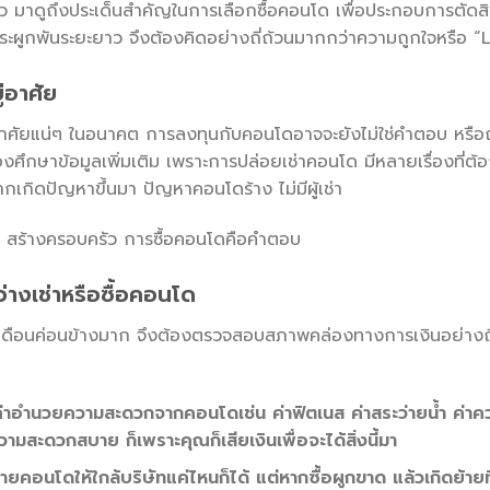
แล้ว มาดูถึงประเด็นสำคัญในการเลือกซื้อคอนโด เพื่อประกอบการตัดสิ
ือภาระผูกพันระยะยาว จึงต้องคิดอย่างถี่ถ้วนมากกว่าความถูกใจหรือ “
ู่อาศัย
่อาศัยแน่ๆ ในอนาคต การลงทุนกับคอนโดอาจจะยังไม่ใช่คำตอบ หรือ
้องศึกษาข้อมูลเพิ่มเติม เพราะการปล่อยเช่าคอนโด มีหลายเรื่องที่ต้อ
กิดปัญหาขึ้นมา ปัญหาคอนโดร้าง ไม่มีผู้เช่า
วิต สร้างครอบครัว การซื้อคอนโดคือคำตอบ
ว่างเช่าหรือซื้อคอนโด
งเดือนค่อนข้างมาก จึงต้องตรวจสอบสภาพคล่องทางการเงินอย่างถี่ถ้ว
 ค่าอำนวยความสะดวกจากคอนโดเช่น ค่าฟิตเนส ค่าสระว่ายน้ำ ค่า
ามสะดวกสบาย ก็เพราะคุณก็เสียเงินเพื่อจะได้สิ่งนี้มา
ยคอนโดให้ใกล้บริษัทแค่ไหนก็ได้ แต่หากซื้อผูกขาด แล้วเกิดย้ายที่ท