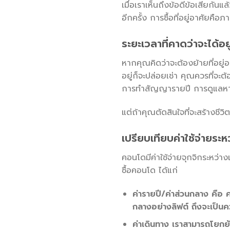
เมื่อเราเห็นถึงข้อดีข้อเสียกัน
อีกครั้ง การซื้อที่อยู่อาศัยค
ระยะเวลาที่คาดว่าจะได้อย
หากคุณคิดว่าจะต้องย้ายที่อยู
อยู่ก็จะปล่อยเช่า คุณควรที่จะต
การทำสัญญารายปี การดูแลหากเ
แต่ถ้าคุณตัดสินใจที่จะสร้างชี
เปรียบเทียบค่าใช้จ่ายระห
คอนโดมีค่าใช้จ่ายจุกจิกระหว่า
ซื้อคอนโด ได้แก่
ค่ารายปี/ค่าส่วนกลาง คือ
กลางอย่างลิฟต์ ถึงจะเป็นคว
ค่าเดินทาง เราสามารถโยกย้า