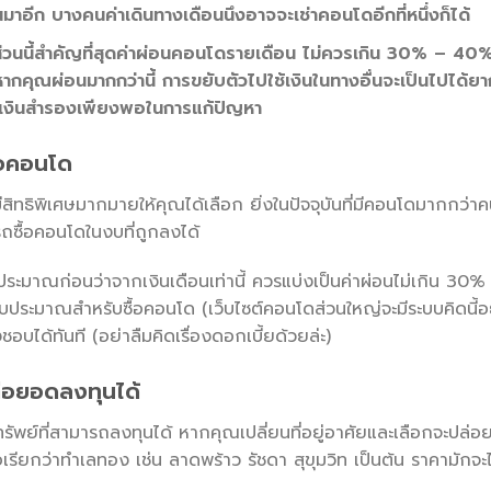
้นมาอีก บางคนค่าเดินทางเดือนนึงอาจจะเช่าคอนโดอีกที่หนึ่งก็ได้
ยส่วนนี้สำคัญที่สุดค่าผ่อนคอนโดรายเดือน ไม่ควรเกิน 30% – 40
คุณผ่อนมากกว่านี้ การขยับตัวไปใช้เงินในทางอื่นจะเป็นไปได้ยากขึ
่มีเงินสำรองเพียงพอในการแก้ปัญหา
้อคอนโด
สิทธิพิเศษมากมายให้คุณได้เลือก ยิ่งในปัจจุบันที่มีคอนโดมากกว่
ื้อคอนโดในงบที่ถูกลงได้
ประมาณก่อนว่าจากเงินเดือนเท่านี้ ควรแบ่งเป็นค่าผ่อนไม่เกิน 30%
บประมาณสำหรับซื้อคอนโด (เว็บไซต์คอนโดส่วนใหญ่จะมีระบบคิดนี้อยู
บได้ทันที (อย่าลืมคิดเรื่องดอกเบี้ยด้วยล่ะ)
ต่อยอดลงทุนได้
รัพย์ที่สามารถลงทุนได้ หากคุณเปลี่ยนที่อยู่อาศัยและเลือกจะปล่อ
หรือเรียกว่าทำเลทอง เช่น ลาดพร้าว รัชดา สุขุมวิท เป็นต้น ราคามัก