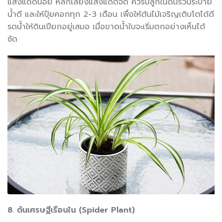
แสงแดดน้อย หลีกเลี่ยงแสงแดดจัด ควรปลูกในดินร่วนระบาย
น้ำดี และให้ปุ๋ยคอกทุก 2-3 เดือน เพื่อให้ต้นไม้เจริญเติบโตได้ดี
รดน้ำให้ดินเปียกอยู่เสมอ เมื่อขาดน้ำใบจะเริ่มตกอย่างเห็นได้
ชัด
8. ต้นเศรษฐีเรือนใน (Spider Plant)