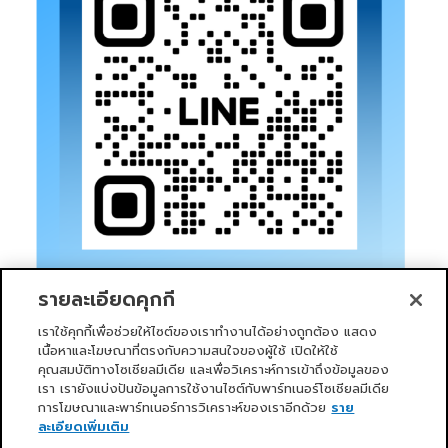
รายละเอียดคุกกี้
เราใช้คุกกี้เพื่อช่วยให้ไซต์ของเราทำงานได้อย่างถูกต้อง แสดง
เนื้อหาและโฆษณาที่ตรงกับความสนใจของผู้ใช้ เปิดให้ใช้
คุณสมบัติทางโซเชียลมีเดีย และเพื่อวิเคราะห์การเข้าถึงข้อมูลของ
เรา เรายังแบ่งปันข้อมูลการใช้งานไซต์กับพาร์ทเนอร์โซเชียลมีเดีย
การโฆษณาและพาร์ทเนอร์การวิเคราะห์ของเราอีกด้วย
ราย
หน้าแรก
บริการของเรา
ข่าวสารและกิจกรรม
PRIMO CLUB
เกี่ยวกับเรา
นักลงทุนสัมพันธ์
นโยบายการกำกับดูแลกิจการที่ดี
ละเอียดเพิ่มเติม
ความยั่งยืน
ติดต่อเรา