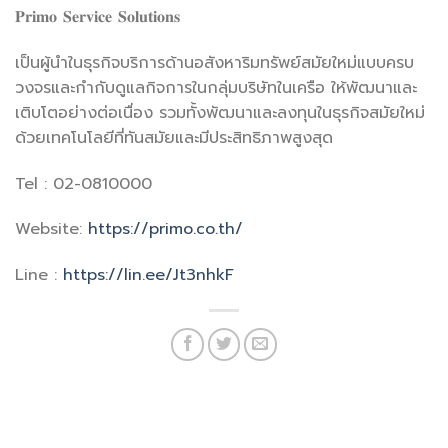
𝐏𝐫𝐢𝐦𝐨 𝐒𝐞𝐫𝐯𝐢𝐜𝐞 𝐒𝐨𝐥𝐮𝐭𝐢𝐨𝐧𝐬
เป็นผู้นำในธุรกิจบริการด้านอสังหาริมทรัพย์สมัยใหม่แบบครบ
วงจรและกำกับดูแลกิจการในกลุ่มบริษัทในเครือ ให้พัฒนาและ
เติบโตอย่างต่อเนื่อง รวมทั้งพัฒนาและลงทุนในธุรกิจสมัยใหม่
ด้วยเทคโนโลยีที่ทันสมัยและมีประสิทธิภาพสูงสุด
Tel : 02-0810000
Website:
https://primo.co.th/
Line :
https://lin.ee/Jt3nhkF