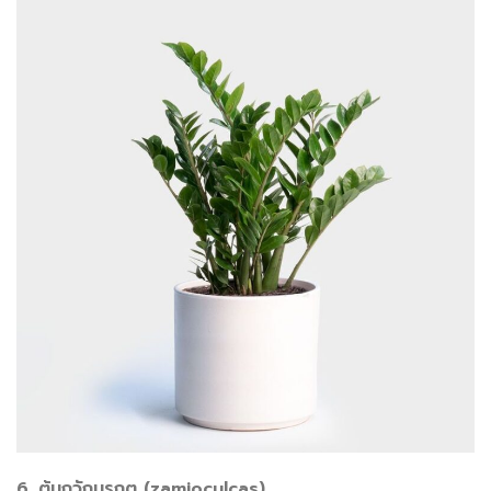
6. ต้นกวักมรกต (zamioculcas)