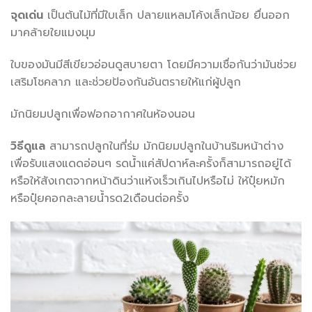
จุดเด่น
เป็นต้นไม้ที่มีใบเล็ก ปลายแหลมโค้งเล็กน้อย ยื่นออก
มาคล้ายใยแมงมุม
ใบของมันมีสีเขียวอ่อนดูสบายตา โดยมีความเชื่อกันว่ามันช่วย
เสริมโชคลาภ และช่วยป้องกันอันตรายให้แก่ผู้ปลูก
มักนิยมปลูกเพื่อฟอกอากาศในห้องนอน
วิธีดูแล
สามารถปลูกในที่ร่ม มักนิยมปลูกในบ้านริมหน้าต่าง
เพื่อรับแสงแดดอ่อนๆ รดน้ำแค่สัปดาห์ละครั้งก็สามารถอยู่ได้
หรือให้สังเกตจากหน้าดินว่าแห้งเร็วเกินไปหรือไม่ ให้ปุ๋ยหมัก
หรือปุ๋ยคอกละลายน้ำรด2เดือนต่อครั้ง