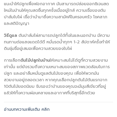
แนะนำให้ปลูกเพื่อฟอกอากาศ มันสามารถปล่อยออกซิเจนสด
ใหม่ในบ้านให้คุณสดชื่นทุกครั้งเมื่ออยู่ใกล้ ความเชื่อของต้น
ปาล์มใบไผ่ เชื่อว่านำมาซึ่งความสามัคคีในครอบครัว โชคลาภ
และสติปัญญา
วิธีดูแล
ต้นปาล์มไผ่สามารถปลูกได้ทั้งในและนอกบ้าน มีความ
ทนทานต่อแสงแดดได้ดี หมั่นรดน้ำทุกๆ 1-2 สัปดาห์ครั้งทำให้
ดินชุ่มชื่อยู่เสมอเพื่อความสวยของใบไผ่
การเลือก
ต้นไม้ปลูกในบ้าน
ให้เหมาะสมไม่ได้ดูที่ความสวยงาม
เท่านั้น แต่ยังรวมถึงความเหมาะสมของสภาพแวดล้อมในการ
ปลูก และอย่าลืมหมั่นดูแลต้นไม้ของคุณ เพื่อให้พวกมัน
สวยงามอยู่ตลอดเวลา หากคุณเลือกปลูกต้นไม้ต้นแรกจาก
10ต้นไม้ยอดนิยม รับรองว่าบ้านของคุณจะมีมุมสีเขียวที่อยู่
แล้วให้ทั้งความผ่อนคลายและอากาศที่บริสุทธิ์อีกด้วย
อ่านบทความเพิ่มเติม คลิก