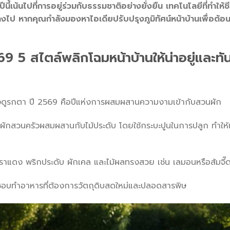
้เน้นไปที่การอยู่ร่วมกับธรรมชาติอย่างยั่งยืน เทคโนโลยีที่ทำให้ชี
ไป หากคุณกำลังมองหาไอเดียปรับปรุงภูมิทัศน์หน้าบ้านเพื่อต้อนรั
9 5 สไตล์พลิกโฉมหน้าบ้านให้น่าอยู่และทั
องดูรกตา ปี 2569 คือปีแห่งการผสมผสานความงามเข้ากับสวนผัก
ักสวนครัวผสมผสานกับไม้ประดับ โดยใช้กระบะปูนในการปลูก ทำให้เราม
พราแดง พริกประดับ ผักเคล และไม้ผลทรงสวย เช่น เลมอนหรือส้มจี๊
ชอบทำอาหารที่ต้องการวัตถุดิบสดใหม่และปลอดสารพิษ