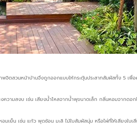
พจิตสวนหน้าบ้านจึงถูกออกแบบให้กระตุ้นประสาทสัมผัสทั้ง 5 เพื่
ัสยิ่งขึ้น
้างความสงบ เช่น เสียงน้ำไหลจากน้ำพุขนาดเล็ก กลิ่นหอมจากดอกไม้
อมเย็น เช่น แก้ว พุดซ้อน มะลิ ไม้ใบสัมผัสนุ่ม หรือไผ่ที่ให้เสียงใบ