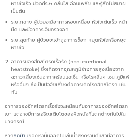
หายใจเร็ว ปวดศีรษะ คลื่นไส้ อ่อนเพลีย และรู้สึกไม่สบาย
เป็นต้น
ระยะกลาง ผู้ป่วยจะมีอาการหอบเหนื่อย หัวใจเต้นเร็ว หน้า
มืด และมีอาการเจ็บทรวงอก
ระยะสุดท้าย ผู้ป่วยจะเข้าสู่อาการช็อก หยุดหัวใจหรือหยุด
หายใจ
อาการของฮีทสโตรกเรื้อรัง (non-exertional
heatstroke) ซึ่งเกิดจากอุณหภูมิร่างกายสูงเนื่องจาก
สภาวะเสี่ยงเช่นอากาศร้อนและชื้น หรือโรคอื่นๆ เช่น ภูมิแพ้
หรืออื่นๆ ซึ่งเป็นปัจจัยเสี่ยงต่อการเกิดโรคฮีทสโตรก เช่น
กัน
อาการของฮีทสโตรกเรื้อรังจะเหมือนกับอาการของฮีทสโตรก
เบา แต่อาจมีการเจริญเติบโตของผิวหนังที่แตกต่างกันไปใน
บางกรณี
หาก
ลูกบ้าน
ของเรานั้นออกไปเล่นน้ำสงกรานต์แล้วมีอาการ