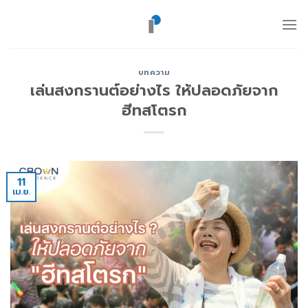
ข้าม
ไป
ยัง
เนื้อหา
บทความ
เล่นสงกรานต์อย่างไร ให้ปลอดภัยจาก
ฮีทสโตรก
11
เม.ย.