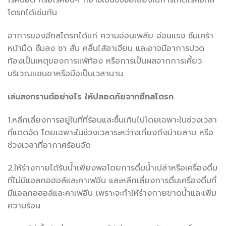
โรคปอด หรือโรคอื่นๆ ก็อาจเป็นปัจจัยเสี่ยงในการเกิดโรคฮีทส
โตรกได้เช่นกัน
อาการของฮีทสโตรกได้แก่ ความอ่อนเพลีย อ่อนแรง ซึมเศร้า
หน้ามืด ซึมลง ชา สั่น คลื่นไส้อาเจียน และอาจมีอาการปวด
ท้องเป็นเหตุของการแพ้ท้อง หรือการเป็นผลจากการเคี้ยว
บริเวณแขนขาหรือมือเป็นเวลานาน
เล่นสงกรานต์อย่างไร ให้ปลอดภัยจากฮีทสโตรก
1.หลีกเลี่ยงการอยู่ในที่ที่ร้อนและชื้นเกินไปโดยเฉพาะในช่วงเวลา
ที่แดดจัด โดยเฉพาะในช่วงเวลาระหว่างเที่ยงถึงบ่ายสาม หรือ
ช่วงเวลาที่อากาศร้อนจัด
2.ให้ร่างกายได้รับน้ำเพียงพอโดยการดื่มน้ำเปล่าหรือเครื่องดื่ม
ที่ไม่มีแอลกอฮอล์และคาเฟอีน และหลีกเลี่ยงการดื่มเครื่องดื่มที่
มีแอลกอฮอล์และคาเฟอีน เพราะจะทำให้ร่างกายขาดน้ำและเพิ่ม
ความร้อน