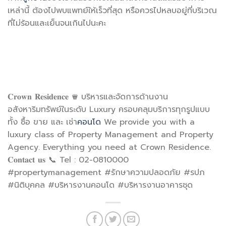
เหล่านี้ ต้องไปพบแพทย์ให้เร็วที่สุด หรือควรไปหลบอยู่ที่บริเวณ
ที่ไม่ร้อนและเย็นจนเกินไปนะคะ
𝐂𝐫𝐨𝐰𝐧 𝐑𝐞𝐬𝐢𝐝𝐞𝐧𝐜𝐞 ♛ บริหารและจัดการด้านงาน
อสังหาริมทรัพย์ในระดับ Luxury ครอบคลุมบริการทุกรูปแบบ
ทั้ง ซื้อ ขาย และ เช่า
คอนโด
We provide you with a
luxury class of Property Management and Property
Agency. Everything you need at Crown Residence.
𝐂𝐨𝐧𝐭𝐚𝐜𝐭 𝐮𝐬 📞 Tel : 02-0810000
#propertymanagement #รักษาความปลอดภัย #รปภ
#นิติบุคคล #บริหารงานคอนโด #บริหารงานอาคารชุด