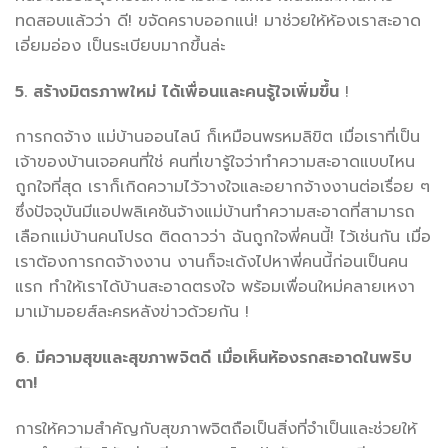
ทดสอบแล้วว่า ดี! ขจัดคราบออกแน่! มาช่วยให้ห้องเราสะอาด
เอี่ยมอ่อง เป็นระเบียบมากขึ้นล่ะ
5. สร้างมิตรภาพใหม่ ได้เพื่อนและคนรู้ใจเพิ่มขึ้น
!
การกดจ้าง แม่บ้านออนไลน์ ก็เหมือนพรหมลิขิต เมื่อเราที่เป็น
เจ้าของบ้านเจอคนที่ใช่ คนที่เขารู้ใจว่าทำความสะอาดแบบไหน
ถูกใจที่สุด เราก็เกิดความไว้วางใจและอยากจ้างงานต่อเรื่อย ๆ
ซึ่งปัจจุบันมีแอปพลิเคชันจ้างแม่บ้านทำความสะอาดที่สามารถ
เลือกแม่บ้านคนโปรด ติดดาวว่า ฉันถูกใจพี่คนนี้! ไว้เช่นกัน เมื่อ
เราต้องการกดจ้างงาน งานก็จะเด้งไปหาพี่คนนี้ก่อนเป็นคน
แรก ทำให้เราได้บ้านสะอาดตรงใจ พร้อมเพื่อนใหม่คลายเหงา
มาเม้ามอยส์ละครหลังข่าวด้วยกัน !
6. มีความสุขและสุขภาพจิตดี เมื่อเห็นห้องรกสะอาดในพริบ
ตา!
การให้ความสำคัญกับสุขภาพจิตถือเป็นสิ่งที่จำเป็นและช่วยให้