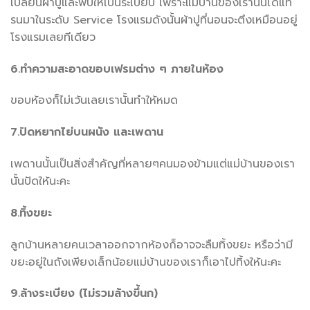
เปลี่ยนผ้าปูและพับให้เป็นระเบียบ เพราะแม่บ้านของเรานั้นได้แท
รนมาในระดับ Service โรงแรมดังนั้นผ้าปูที่นอนจะตึงเหมือนอยู่
โรงแรมเลยทีเดียว
6.ทำความสะอาดขอบเฟรมต่าง ๆ ภายในห้อง
ขอบห้องก็ไม่เว้นเลยเรานั้นทำให้หมด
7.ปัดหยากไย่บนผนัง และเพดาน
เพดานนั้นเป็นสิ่งสำคัญที่หลายๆคนมองข้ามแต่แม่บ้านของเรา
นั้นปัดให้นะคะ
8.ทิ้งขยะ
ลูกบ้านหลายคนเวลาออกจากห้องก็อาจจะลืมทิ้งขยะ หรือว่ามี
ขยะอยู่ในถังเพียงเล็กน้อยแม่บ้านของเราก็เอาไปทิ้งให้นะคะ
9.ล้างระเบียง (ไม่รวมล้างขึ้นก)