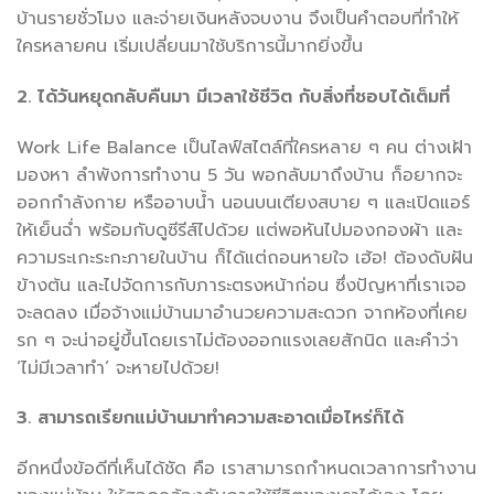
บ้านรายชั่วโมง และจ่ายเงินหลังจบงาน จึงเป็นคำตอบที่ทำให้
ใครหลายคน เริ่มเปลี่ยนมาใช้บริการนี้มากยิ่งขึ้น
2. ได้วันหยุดกลับคืนมา มีเวลาใช้ชีวิต กับสิ่งที่ชอบได้เต็มที่
Work Life Balance เป็นไลฟ์สไตล์ที่ใครหลาย ๆ คน ต่างเฝ้า
มองหา ลำพังการทำงาน 5 วัน พอกลับมาถึงบ้าน ก็อยากจะ
ออกกำลังกาย หรืออาบน้ำ นอนบนเตียงสบาย ๆ และเปิดแอร์
ให้เย็นฉ่ำ พร้อมกับดูซีรีส์ไปด้วย แต่พอหันไปมองกองผ้า และ
ความระเกะระกะภายในบ้าน ก็ได้แต่ถอนหายใจ เฮ้อ! ต้องดับฝัน
ข้างต้น และไปจัดการกับภาระตรงหน้าก่อน ซึ่งปัญหาที่เราเจอ
จะลดลง เมื่อจ้างแม่บ้านมาอำนวยความสะดวก จากห้องที่เคย
รก ๆ จะน่าอยู่ขึ้นโดยเราไม่ต้องออกแรงเลยสักนิด และคำว่า
‘ไม่มีเวลาทำ’ จะหายไปด้วย!
3. สามารถเรียกแม่บ้านมาทำความสะอาดเมื่อไหร่ก็ได้
อีกหนึ่งข้อดีที่เห็นได้ชัด คือ เราสามารถกำหนดเวลาการทำงาน