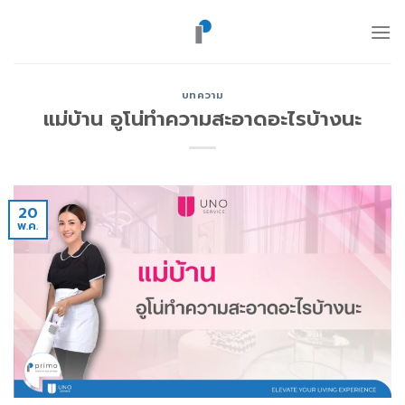
ข้าม
ไป
ยัง
เนื้อหา
บทความ
แม่บ้าน อูโน่ทำความสะอาดอะไรบ้างนะ
20
พ.ค.