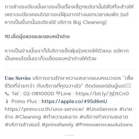
การล้างระเบียงนั้นอาจจะเป็นเรื่องเล็ฏๆแต่เรานั้นใส่ใจที่จะล้างให้
เพราะระเบียงคอนโดอาจจะมีฝุ่นจากข้างนอกเวลาลมพัด (แต่
หากเป็นขี้นกนั้นจะต้องใช้ บริการ Big Cleaning)
10.เช็ดมุ้งลวดและขอบหน้าต่าง
หากเป็นบ้านนั้นเราก็มีบริการเช็ดฝุ่นมุ้งลวดให้ด้วยนะ แต่หาก
เป็นคอนโดนั้นเราก็จะเช็ดขอบหน้าต่างให้ด้วย
𝐔𝐧𝐨 𝐒𝐞𝐫𝐯𝐢𝐜𝐞
บริการงานรักษาความสะอาดแบบครบวงจร “เพื่อ
ชีวิตที่ง่ายกว่า กับบริการที่คุณวางใจ” ติดต่อแอดมินนู๋เมด👇🏻
📞 Tel : 02-0810000 💚Line : https://bit.ly/3jDtCn0
📱 Primo Plus :
https://apple.co/495d6mU
https://primo.co.th/uno-service/ #UnoService #นาย
ช่าง #Cleaning #ทำความสะอาด #บริการทำความสะอาด
#บริการล้างแอร์ #primofamily #Primoservicesolutions