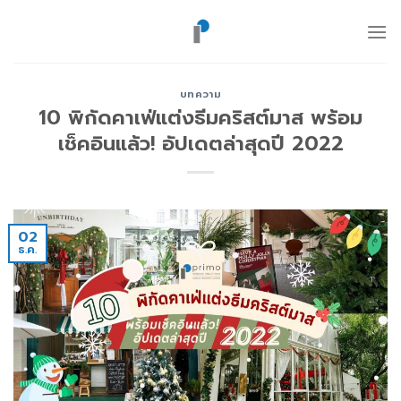
ข้าม
ไป
ยัง
เนื้อหา
บทความ
10 พิกัดคาเฟ่แต่งธีมคริสต์มาส พร้อม
เช็คอินแล้ว! อัปเดตล่าสุดปี 2022
02
ธ.ค.