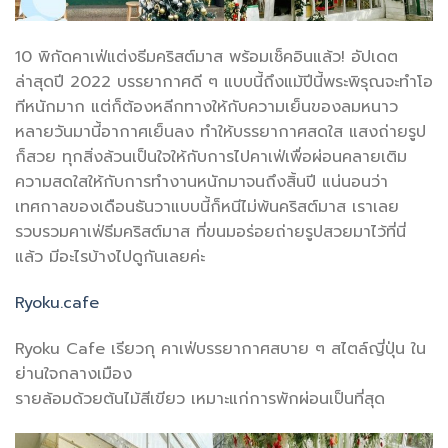
10 พิกัดคาเฟ่แต่งธีมคริสต์มาส พร้อมเช็คอินแล้ว! อัปเดต
ล่าสุดปี 2022 บรรยากาศดี ๆ แบบนี้ถึงแม้ปีนี้พระพิรุณจะทำโอ
ทีหนักมาก แต่ก็ต้องหลีกทางให้กับความเย็นของลมหนาว
หลายวันมานี้อากาศเย็นลง ทำให้บรรยากาศสดใส แสงถ่ายรูป
ก็สวย ทุกสิ่งล้วนเป็นใจให้กับการไปคาเฟ่เพื่อผ่อนคลายเติม
ความสดใสให้กับการทำงานหนักมาจนถึงสิ้นปี แน่นอนว่า
เทศกาลของเดือนธันวาแบบนี้ก็หนีไม่พ้นคริสต์มาส เราเลย
รวบรวมคาเฟ่ธีมคริสต์มาส ที่ขนมอร่อยถ่ายรูปสวยมาไว้ที่นี่
แล้ว มีอะไรบ้างไปดูกันเลยค่ะ
Ryoku.cafe
Ryoku Cafe เรียวกุ คาเฟ่บรรยากาศสบาย ๆ สไตล์ญี่ปุ่น ใน
ย่านใจกลางเมือง
รายล้อมด้วยต้นไม้สีเขียว เหมาะแก่การพักผ่อนเป็นที่สุด