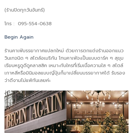
(ร้านปิดทุกวันจันทร์)
โทร : 095-554-0638
Begin Again
ร้านคาเฟ่บรรยากาศแปลกใหม่ ด้วยการตกแต่งร้านออกแนว
วินเทจนิด ๆ สไตล์อเมริกัน โทนคาเฟ่จะเป็นแบบดาร์ค ๆ สุขุม
เรียบหรูดูดีดูคลาสสิค เหมาะกับใครที่เริ่มเบื่อความใส ๆ สไตล์
เกาหลีหรือมินิมอลแบบญี่ปุ่นก็มาเปลี่ยนบรรยากาศได้ รับรอง
ว่าดีงามไม่แพ้กันเลยค่ะ