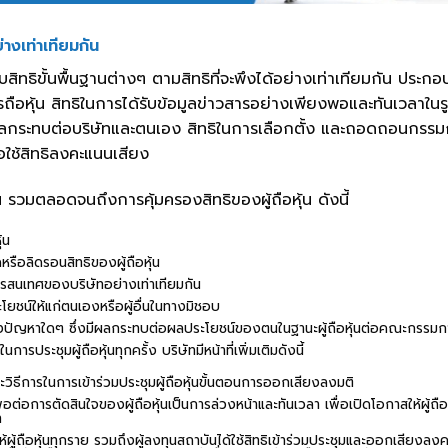
ย่างเท่าเทียมกัน
รับสิทธิขั้นพื้นฐานต่างๆ ตามสิทธิที่จะพึงได้อย่างเท่าเทียมกัน ประก
ถือหุ้น สิทธิในการได้รับข้อมูลข่าวสารอย่างเพียงพอและทันเวลาใน
งที่มีผลกระทบต่อบริษัทและตนเอง สิทธิในการเลือกตั้ง และถอดถอนกรร
ื่อใช้สิทธิลงคะแนนเสียง
ุกคน รวมตลอดจนถึงการคุ้มครองสิทธิของผู้ถือหุ้น ดังนี้
้น
หรือลิดรอนสิทธิของผู้ถือหุ้น
สารสนเทศของบริษัทอย่างเท่าเทียมกัน
ยชน์ให้แก่ตนเองหรือผู้อื่นในทางมิชอบ
ารแจ้งปัญหาใดๆ ซึ่งมีผลกระทบต่อผลประโยชน์ของตนในฐานะผู้ถือหุ้นต่อคณะกรรมก
ารประชุมผู้ถือหุ้นทุกครั้ง บริษัทมีหน้าที่เพิ่มเติมดังนี้
ะวิธีการในการเข้าร่วมประชุมผู้ถือหุ้นขั้นตอนการออกเสียงลงมติ
งพอต่อการตัดสินใจของผู้ถือหุ้นเป็นการล่วงหน้าและทันเวลา เพื่อเปิดโอกาสให้ผู้ถ
ท
ือหุ้นทุกราย รวมถึงผู้ลงทุนสถาบันได้ใช้สิทธิเข้าร่วมประชุมและออกเสียงลงคะแ