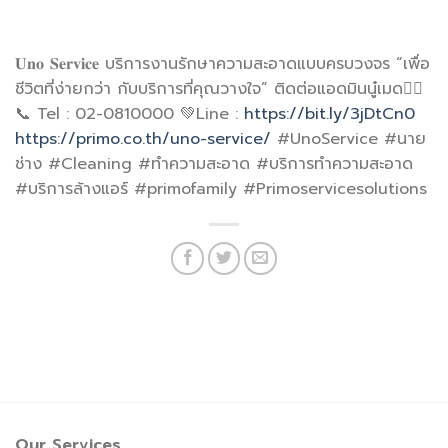
𝐔𝐧𝐨 𝐒𝐞𝐫𝐯𝐢𝐜𝐞 บริการงานรักษาความสะอาดแบบครบวงจร “เพื่อ
ชีวิตที่ง่ายกว่า กับบริการที่คุณวางใจ” ติดต่อแอดมินนู๋เมด👇🏻
📞 Tel : 02-0810000 💚Line :
https://bit.ly/3jDtCn0
https://primo.co.th/uno-service/
#UnoService #นาย
ช่าง #Cleaning #ทำความสะอาด #บริการทำความสะอาด
#บริการล้างแอร์ #primofamily #Primoservicesolutions
Our Services