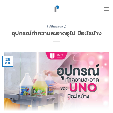
ข้าม
ไป
ยัง
เนื้อหา
ไม่มีหมวดหมู่
อุปกรณ์ทำความสะอาดอูโน่ มีอะไรบ้าง
28
ก.ย.