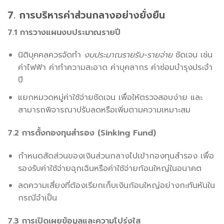
7. การบริหารค่าส่วนกลางอย่างยั่งยืน
7.1 การวางแผนงบประมาณรายปี
นิติบุคคลควรจัดทำ
งบประมาณรายรับ-รายจ่าย
ชัดเจน เช่น
ค่าไฟฟ้า ค่าทำความสะอาด ค่าบุคลากร ค่าซ่อมบำรุงประจำ
ปี
แยกหมวดหมู่ค่าใช้จ่ายชัดเจน เพื่อให้ตรวจสอบง่าย และ
สามารถพิจารณาปรับลดหรือเพิ่มตามความเหมาะสม
7.2 การตั้งกองทุนสำรอง (Sinking Fund)
กำหนดสัดส่วนของเงินส่วนกลางไปเข้ากองทุนสำรอง เพื่อ
รองรับค่าใช้จ่ายฉุกเฉินหรือค่าใช้จ่ายก้อนใหญ่ในอนาคต
ลดความเสี่ยงที่ต้องเรียกเก็บเงินก้อนใหญ่อย่างกะทันหันใน
กรณีจำเป็น
7.3 การเปิดเผยข้อมูลและความโปร่งใส