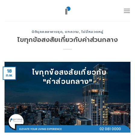
ข้าม
ไป
ยัง
เนื้อหา
นิติบุคคลอาคารชุด
,
บทความ
,
ไม่มีหมวดหมู่
ไขทุกข้อสงสัยเกี่ยวกับค่าส่วนกลาง
18
ก.พ.