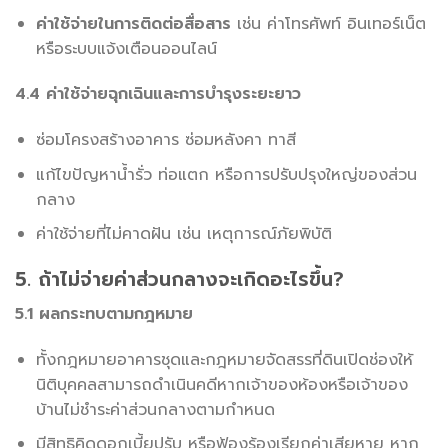
ค่าใช้จ่ายในการติดต่อสื่อสาร
เช่น ค่าโทรศัพท์ อินเทอร์เน็ต
หรือระบบแจ้งเตือนออนไลน์
4.4 ค่าใช้จ่ายฉุกเฉินและการบำรุงระยะยาว
ซ่อมโครงสร้างอาคาร ซ่อมหลังคา ทาสี
แก้ไขปัญหาน้ำรั่ว ท่อแตก หรือการปรับปรุงใหญ่ของส่วน
กลาง
ค่าใช้จ่ายที่ไม่คาดฝัน เช่น เหตุการณ์ภัยพิบัติ
5. ถ้าไม่จ่ายค่าส่วนกลางจะเกิดอะไรขึ้น?
5.1 ผลกระทบตามกฎหมาย
ทั้งกฎหมายอาคารชุดและกฎหมายจัดสรรที่ดินเปิดช่องให้
นิติบุคคลสามารถดำเนินคดีหากเจ้าของห้องหรือเจ้าของ
บ้านไม่ชำระค่าส่วนกลางตามกำหนด
มีสิทธิคิดดอกเบี้ยปรับ หรือฟ้องร้องเรียกค่าเสียหาย หาก