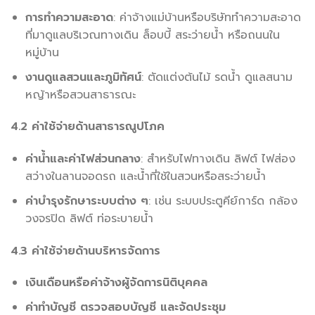
การทำความสะอาด
: ค่าจ้างแม่บ้านหรือบริษัททำความสะอาด
ที่มาดูแลบริเวณทางเดิน ล็อบบี้ สระว่ายน้ำ หรือถนนใน
หมู่บ้าน
งานดูแลสวนและภูมิทัศน์
: ตัดแต่งต้นไม้ รดน้ำ ดูแลสนาม
หญ้าหรือสวนสาธารณะ
4.2 ค่าใช้จ่ายด้านสาธารณูปโภค
ค่าน้ำและค่าไฟส่วนกลาง
: สำหรับไฟทางเดิน ลิฟต์ ไฟส่อง
สว่างในลานจอดรถ และน้ำที่ใช้ในสวนหรือสระว่ายน้ำ
ค่าบำรุงรักษาระบบต่าง ๆ
: เช่น ระบบประตูคีย์การ์ด กล้อง
วงจรปิด ลิฟต์ ท่อระบายน้ำ
4.3 ค่าใช้จ่ายด้านบริหารจัดการ
เงินเดือนหรือค่าจ้างผู้จัดการนิติบุคคล
ค่าทำบัญชี ตรวจสอบบัญชี และจัดประชุม