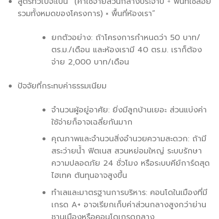
สูตรทั่วไปจะเป็น “(ค่าใช้จ่ายส่วนกลางประจำปี ÷ พื้นที่ใช้สอย
รวมทั้งหมดของโครงการ) × พื้นที่ห้องเรา”
ยกตัวอย่าง: ถ้าโครงการกำหนดว่า 50 บาท/
ตร.ม./เดือน และห้องเรามี 40 ตร.ม. เราก็ต้อง
จ่าย 2,000 บาท/เดือน
ปัจจัยที่กระทบค่าธรรมเนียม
จำนวนผู้อยู่อาศัย: ยิ่งมีลูกบ้านเยอะ ส่วนแบ่งค่า
ใช้จ่ายก็อาจเฉลี่ยกันมาก
คุณภาพและจำนวนสิ่งอำนวยความสะดวก: ถ้ามี
สระว่ายน้ำ ฟิตเนส สวนหย่อมใหญ่ ระบบรักษา
ความปลอดภัย 24 ชั่วโมง หรือระบบคีย์การ์ดสุด
ไฮเทค ต้นทุนอาจสูงขึ้น
ทำเลและมาตรฐานการบริหาร: คอนโดในเมืองที่มี
เกรด A+ อาจเรียกเก็บค่าส่วนกลางสูงกว่าย่าน
ชานเมืองหรือคอนโดเกรดกลาง