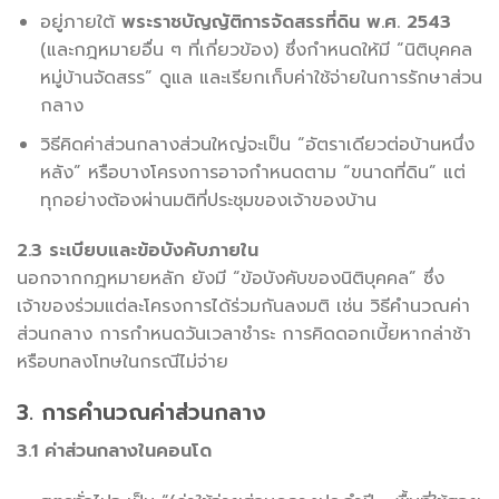
อยู่ภายใต้
พระราชบัญญัติการจัดสรรที่ดิน พ.ศ. 2543
(และกฎหมายอื่น ๆ ที่เกี่ยวข้อง) ซึ่งกำหนดให้มี “นิติบุคคล
หมู่บ้านจัดสรร” ดูแล และเรียกเก็บค่าใช้จ่ายในการรักษาส่วน
กลาง
วิธีคิดค่าส่วนกลางส่วนใหญ่จะเป็น “อัตราเดียวต่อบ้านหนึ่ง
หลัง” หรือบางโครงการอาจกำหนดตาม “ขนาดที่ดิน” แต่
ทุกอย่างต้องผ่านมติที่ประชุมของเจ้าของบ้าน
2.3 ระเบียบและข้อบังคับภายใน
นอกจากกฎหมายหลัก ยังมี “ข้อบังคับของนิติบุคคล” ซึ่ง
เจ้าของร่วมแต่ละโครงการได้ร่วมกันลงมติ เช่น วิธีคำนวณค่า
ส่วนกลาง การกำหนดวันเวลาชำระ การคิดดอกเบี้ยหากล่าช้า
หรือบทลงโทษในกรณีไม่จ่าย
3. การคำนวณค่าส่วนกลาง
3.1 ค่าส่วนกลางในคอนโด