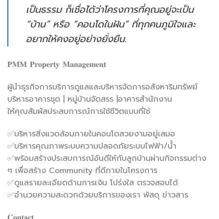
เป็นธรรม ก็เชื่อได้ว่าโครงการที่คุณอยู่จะเป็น
“บ้าน” หรือ “คอนโดในฝัน” ที่ทุกคนภูมิใจและ
อยากให้คงอยู่อย่างยั่งยืน.
𝐏𝐌𝐌 𝐏𝐫𝐨𝐩𝐞𝐫𝐭𝐲 𝐌𝐚𝐧𝐚𝐠𝐞𝐦𝐞𝐧𝐭
ผู้นำธุรกิจการบริการดูแลและบริหารจัดการอสังหาริมทรัพย์
บริหารอาคารชุด | หมู่บ้านจัดสรร |อาคารสำนักงาน
ให้คุณสัมผัสประสบการณ์การใช้ชีวิตแบบที่ใช่
✅บริหารสิ่งแวดล้อมภายในคอนโดสวยงามอยู่เสมอ
✅บริหารคุณภาพระบบความปลอดภัยระบบไฟฟ้า/น้ำ
✅พร้อมสร้างประสบการณ์อันดีให้กับลูกบ้านผ่านกิจกรรมต่าง
ๆ เพื่อสร้าง Community ที่ดีภายในโครงการ
✅ดูแลรายละเอียดด้านการเงิน โปร่งใส ตรวจสอบได้
✅อำนวยความสะดวกด้วยบริการของเรา พัสดุ ข่าวสาร
𝐂𝐨𝐧𝐭𝐚𝐜𝐭