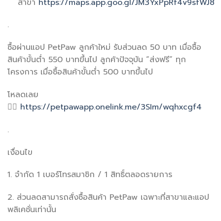
สาขา
https://maps.app.goo.gl/JM3YxPpRf4v9sfWJ8
.
ซื้อผ่านแอป PetPaw ลูกค้าใหม่ รับส่วนลด 50 บาท เมื่อซื้อ
สินค้าขั้นต่ำ 550 บาทขึ้นไป ลูกค้าปัจจุบัน “ส่งฟรี” ทุก
โครงการ เมื่อซื้อสินค้าขั้นต่ำ 500 บาทขึ้นไป
โหลดเลย
👉🏻
https://petpawapp.onelink.me/3SIm/wqhxcgf4
.
เงื่อนไข
1. จำกัด 1 เบอร์โทรสมาชิก / 1 สิทธิ์ตลอดรายการ
2. ส่วนลดสามารถสั่งซื้อสินค้า PetPaw เฉพาะที่สาขาและแอป
พลิเคชั่นเท่านั้น