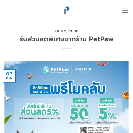
ข้าม
ไป
ยัง
เนื้อหา
PRIMO CLUB
รับส่วนลดพิเศษจากร้าน PetPaw
07
ก.ค.