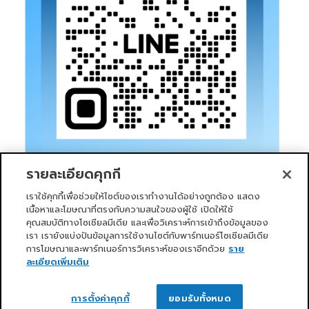
รายละเอียดคุกกี้
เราใช้คุกกี้เพื่อช่วยให้ไซต์ของเราทำงานได้อย่างถูกต้อง แสดง
เนื้อหาและโฆษณาที่ตรงกับความสนใจของผู้ใช้ เปิดให้ใช้
คุณสมบัติทางโซเชียลมีเดีย และเพื่อวิเคราะห์การเข้าถึงข้อมูลของ
เรา เรายังแบ่งปันข้อมูลการใช้งานไซต์กับพาร์ทเนอร์โซเชียลมีเดีย
การโฆษณาและพาร์ทเนอร์การวิเคราะห์ของเราอีกด้วย
ราย
หน้าแรก
บริการของเรา
ข่าวสารและกิจกรรม
PRIMO CLUB
เกี่ยวกับเรา
นักลงทุนสัมพันธ์
นโยบายการกำกับดูแลกิจการที่ดี
ละเอียดเพิ่มเติม
ความยั่งยืน
ติดต่อเรา
ติดต่อเรา
Copyright 2026 ©
Primo Service Solution Company
การตั้งค่าคุกกี้
ยอมรับทั้งหมด
Limited