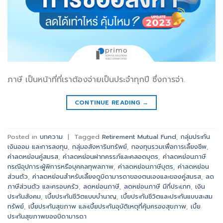
ภาษี เป็นหน้าที่ที่เราต้องจ่ายเป็นประจำทุกปี ซึ่งการจ่า.
CONTINUE READING
→
Posted in
บทความ
|
Tagged
Retirement Mutual Fund
,
กลุ่มประกัน
เงินออม และการลงทุน
,
กลุ่มอสังหาริมทรัพย์
,
กองทุนรวมเพื่อการเลี้ยงชีพ
,
ค่าลดหย่อนคู่สมรส
,
ค่าลดหย่อนฝากครรภ์และคลอดบุตร
,
ค่าลดหย่อนภาษี
กรณีอุปการะผู้พิการหรือบุคคลทุพลภาพ
,
ค่าลดหย่อนภาษีบุตร
,
ค่าลดหย่อน
ส่วนตัว
,
ค่าลดหย่อนสำหรับเลี้ยงดูบิดามารดาของตนเองและของคู่สมรส
,
ลด
ภาษีส่วนตัว และครอบครัว
,
ลดหย่อนภาษี
,
ลดหย่อนภาษี มีกี่ประเภท
,
เงิน
ประกันสังคม
,
เบี้ยประกันชีวิตแบบบำนาญ
,
เบี้ยประกันชีวิตและประกันแบบสะสม
ทรัพย์
,
เบี้ยประกันสุขภาพ และเบี้ยประกันอุบัติเหตุที่คุ้มครองสุขภาพ
,
เบี้ย
ประกันสุขภาพของบิดามารดา