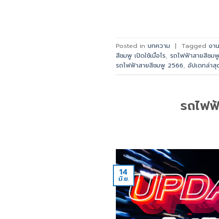
Posted in
บทความ
|
Tagged
งาน
สีชมพู เปิดใช้เมื่อไร
,
รถไฟฟ้าสายสีชมพู 
รถไฟฟ้าสายสีชมพู 2566
,
อัปเดทล่าส
รถไฟฟ้
14
มิ.ย.