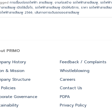
agged
การเชื่อมต่อรถไฟฟ้า สายสีชมพู
,
งานก่อสร้าง รถไฟฟ้าสายสีชมพู
,
รถไฟฟ้า
สายสีชมพู เปิดใช้เมื่อไร
,
รถไฟฟ้าสายสีชมพู เปิดให้บริการ
,
ราคา รถไฟฟ้าสายสีชม
รถไฟฟ้าสายสีชมพู 2566
,
เส้นทางการเดินรถของสายสีชมพู
ut PRIMO
pany History
Feedback / Complaints
ion & Mission
Whistleblowing
pany Structure
Careers
Policies
Contact Us
porate Governance
PDPA
ainability
Privacy Policy