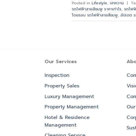
Posted in
Lifestyle
,
บทความ
|
T
รถไฟฟ้าสายสีชมพู ราคาเท่าไร
,
รถไฟฟ้า
โดยรอบ รถไฟฟ้าสายสีชมพู
,
อัปเดต 
Our Services
Abo
Inspection
Com
Property Sales
Vis
Luxury Management
Com
Property Management
Our 
Hotel & Residence
Cor
Management
Sust
Cleaning Service