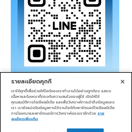
รายละเอียดคุกกี้
เราใช้คุกกี้เพื่อช่วยให้ไซต์ของเราทำงานได้อย่างถูกต้อง แสดง
เนื้อหาและโฆษณาที่ตรงกับความสนใจของผู้ใช้ เปิดให้ใช้
คุณสมบัติทางโซเชียลมีเดีย และเพื่อวิเคราะห์การเข้าถึงข้อมูลของ
เรา เรายังแบ่งปันข้อมูลการใช้งานไซต์กับพาร์ทเนอร์โซเชียลมีเดีย
การโฆษณาและพาร์ทเนอร์การวิเคราะห์ของเราอีกด้วย
ราย
หน้าแรก
บริการของเรา
ข่าวสารและกิจกรรม
PRIMO CLUB
เกี่ยวกับเรา
นักลงทุนสัมพันธ์
นโยบายการกำกับดูแลกิจการที่ดี
ละเอียดเพิ่มเติม
ความยั่งยืน
ติดต่อเรา
ติดต่อเรา
Copyright 2026 ©
Primo Service Solution Company