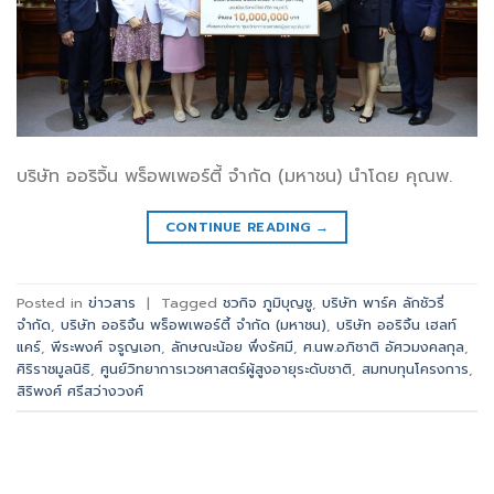
บริษัท ออริจิ้น พร็อพเพอร์ตี้ จำกัด (มหาชน) นำโดย​ คุณพ.
CONTINUE READING
→
Posted in
ข่าวสาร
|
Tagged
ชวกิจ ภูมิบุญชู
,
บริษัท พาร์ค ลักชัวรี่
จำกัด
,
บริษัท ออริจิ้น พร็อพเพอร์ตี้ จำกัด (มหาชน)
,
บริษัท ออริจิ้น เฮลท์
แคร์
,
พีระพงศ์ จรูญเอก
,
ลักษณะน้อย พึ่งรัศมี​
,
ศ.นพ.อภิชาติ อัศวมงคลกุล
,
ศิริราชมูลนิธิ​
,
ศูนย์วิทยาการเวชศาสตร์ผู้สูงอายุระดับชาติ
,
สมทบทุนโครงการ​
,
สิริพงศ์ ศรีสว่างวงศ์