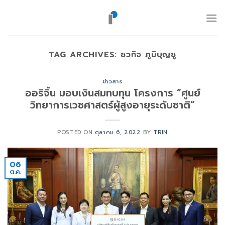
ข้าม
ไป
ยัง
เนื้อหา
TAG ARCHIVES:
ชวกิจ ภูมิบุญชู
ข่าวสาร
ออริจิ้น​ มอบเงินสมทบทุน​ โครงการ​ “ศูนย์
วิทยาการเวชศาสตร์ผู้สูงอายุระดับชาติ”
POSTED ON
ตุลาคม 6, 2022
BY
TRIN
06
ต.ค.