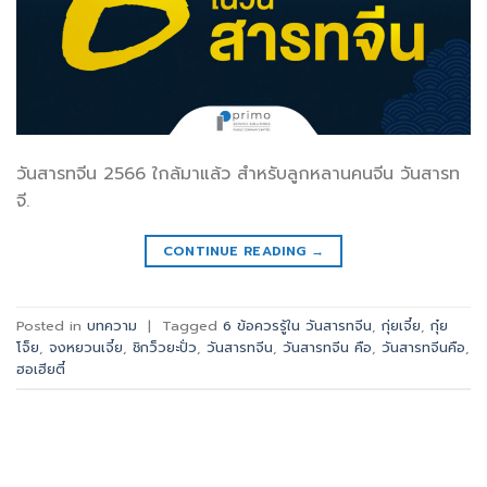
วันสารทจีน 2566 ใกล้มาแล้ว สำหรับลูกหลานคนจีน วันสารท
จี.
CONTINUE READING
→
Posted in
บทความ
|
Tagged
6 ข้อควรรู้ใน วันสารทจีน
,
กุ่ยเจี๋ย
,
กุ๋ย
โจ็ย
,
จงหยวนเจี๋ย
,
ชิกว็วยะปั่ว
,
วันสารทจีน
,
วันสารทจีน คือ
,
วันสารทจีนคือ
,
ฮอเฮียตี๋