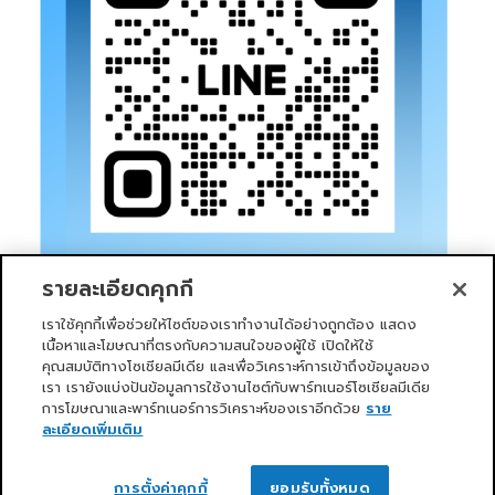
รายละเอียดคุกกี้
เราใช้คุกกี้เพื่อช่วยให้ไซต์ของเราทำงานได้อย่างถูกต้อง แสดง
เนื้อหาและโฆษณาที่ตรงกับความสนใจของผู้ใช้ เปิดให้ใช้
คุณสมบัติทางโซเชียลมีเดีย และเพื่อวิเคราะห์การเข้าถึงข้อมูลของ
เรา เรายังแบ่งปันข้อมูลการใช้งานไซต์กับพาร์ทเนอร์โซเชียลมีเดีย
การโฆษณาและพาร์ทเนอร์การวิเคราะห์ของเราอีกด้วย
ราย
หน้าแรก
บริการของเรา
ข่าวสารและกิจกรรม
PRIMO CLUB
เกี่ยวกับเรา
นักลงทุนสัมพันธ์
นโยบายการกำกับดูแลกิจการที่ดี
ละเอียดเพิ่มเติม
ความยั่งยืน
ติดต่อเรา
ติดต่อเรา
Copyright 2026 ©
Primo Service Solution Company
การตั้งค่าคุกกี้
ยอมรับทั้งหมด