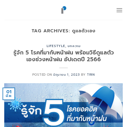
ข้าม
ไป
ยัง
เนื้อหา
TAG ARCHIVES:
ดูแลตัวเอง
LIFESTYLE
,
บทความ
รู้จัก 5 โรคที่มากับหน้าฝน พร้อมวิธีดูแลตัว
เองช่วงหน้าฝน อัปเดตปี 2566
POSTED ON
มิถุนายน 1, 2023
BY
TRIN
01
มิ.ย.